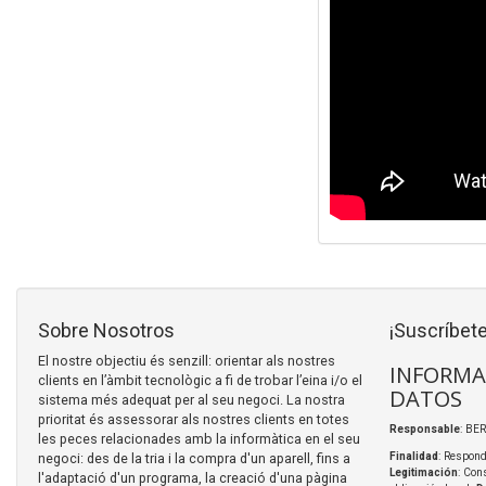
Sobre Nosotros
¡Suscríbete
El nostre objectiu és senzill: orientar als nostres
INFORMA
clients en l’àmbit tecnològic a fi de trobar l’eina i/o el
DATOS
sistema més adequat per al seu negoci. La nostra
prioritat és assessorar als nostres clients en totes
Responsable
: BER
les peces relacionades amb la informàtica en el seu
negoci: des de la tria i la compra d'un aparell, fins a
Finalidad
: Respond
Legitimación
: Con
l'adaptació d'un programa, la creació d'una pàgina