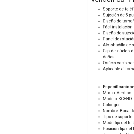
Soporte de telé
Sujeción de 5 pu
Diseño de tamaño
Fácil instalación
Diseño de sujec
Panel de rotación
Almohadilla de s
Clip de núcleo d
daños
Orificio vacío pa
Aplicable al tam
Especificacion
Marca: Vention
Modelo: KCEHO
Color gris
Nombre: Boca de 
Tipo de soporte:
Modo fijo del te
Posición fija del