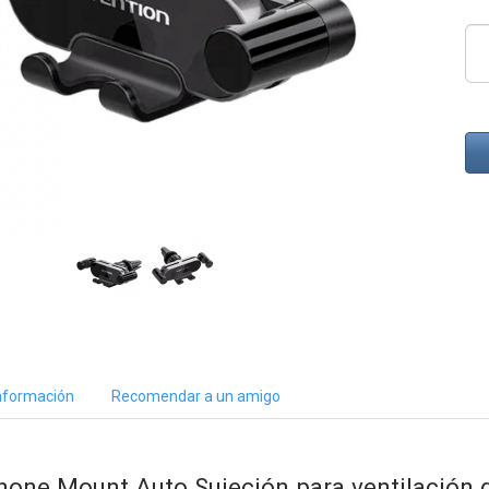
nformación
Recomendar a un amigo
hone Mount Auto Sujeción para ventilación d