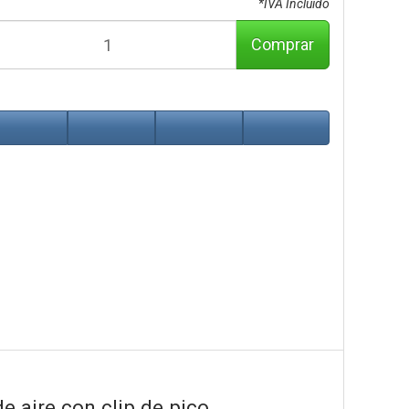
*IVA Incluido
Comprar
e aire con clip de pico