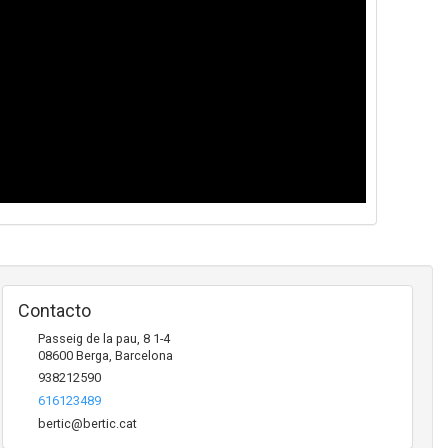
Contacto
Passeig de la pau, 8 1-4
08600
Berga
,
Barcelona
938212590
616123489
bertic@bertic.cat