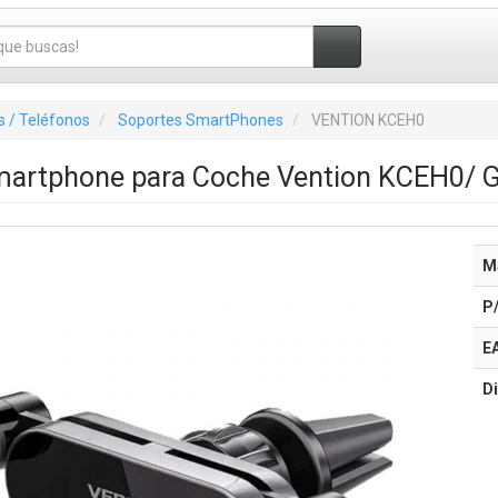
 / Teléfonos
Soportes SmartPhones
VENTION KCEH0
martphone para Coche Vention KCEH0/ G
M
P
E
Di