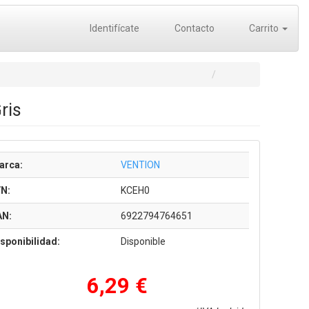
Identifícate
Contacto
Carrito
ris
arca:
VENTION
/N:
KCEH0
AN:
6922794764651
sponibilidad:
Disponible
6,29 €