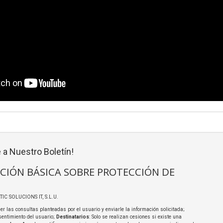
 a Nuestro Boletín!
CIÓN BÁSICA SOBRE PROTECCIÓN DE
TIC SOLUCIONS IT, S.L.U.
er las consultas planteadas por el usuario y enviarle la información solicitada;
sentimiento del usuario;
Destinatarios
: Solo se realizan cesiones si existe una