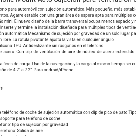
fono para automóvil con sujeción automática. Más pequeño, más estable
ntos. Agarre estable con una gran área de espera apta para múltiples c
 mini. El nuevo diseño de la barra transversal ocupa menos espacio y no
. Inserte y termine la instalación diseñada para múltiples tipos de ventila
ión automática Mecanismo de sujeción por gravedad de un solo lugar pa
 libre. La rótula pivotante ajusta la vista en cualquier ángulo
ilicona TPU. Antideslizante sin rasguños en el teléfono
e acero. Con clip de ventilación de aire de núcleo de acero extendido y
ra fines de carga. Uso de la navegación y la carga al mismo tiempo sin cub
año de 4.7" a 7.2". Para android/iPhone
es
teléfono de coche de sujeción automática con clip de pico de pato Tipo
 soporte para teléfono de coche.
léfono: tipo de sujeción por gravedad
 teléfono: Salida de aire