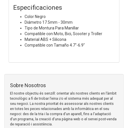
Especificaciones
Color Negro
Diámetro 17.5mm - 30mm
Tipo de Montura Para Manillar
Compatible con Moto, Bici, Scooter y Troller
Material ABS + Silicona
Compatible con Tamaño 4.7"-6.9"
Sobre Nosotros
El nostre objectiu és senzill: orientar als nostres clients en l’àmbit
tecnològic a fi de trobar l’eina i/o el sistema més adequat per al
seu negoci. La nostra prioritat és assessorar als nostres clients
en totes les peces relacionades amb la informàtica en el seu
negoci: des de la tria i la compra d'un aparell, fins a l'adaptació
d'un programa, la creació d'una pàgina web o el servei post-venda
de reparació i assistència.