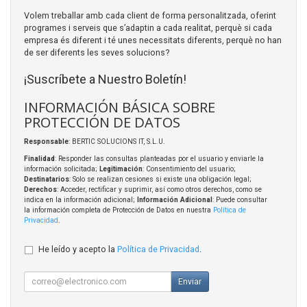
Volem treballar amb cada client de forma personalitzada, oferint
programes i serveis que s’adaptin a cada realitat, perquè si cada
empresa és diferent i té unes necessitats diferents, perquè no han
de ser diferents les seves solucions?
¡Suscríbete a Nuestro Boletín!
INFORMACIÓN BÁSICA SOBRE
PROTECCIÓN DE DATOS
Responsable
: BERTIC SOLUCIONS IT, S.L.U.
Finalidad
: Responder las consultas planteadas por el usuario y enviarle la
información solicitada;
Legitimación
: Consentimiento del usuario;
Destinatarios
: Solo se realizan cesiones si existe una obligación legal;
Derechos
: Acceder, rectificar y suprimir, así como otros derechos, como se
indica en la información adicional;
Información Adicional
: Puede consultar
la información completa de Protección de Datos en nuestra
Política de
Privacidad
.
He leído y acepto la
Política de Privacidad
.
Enviar