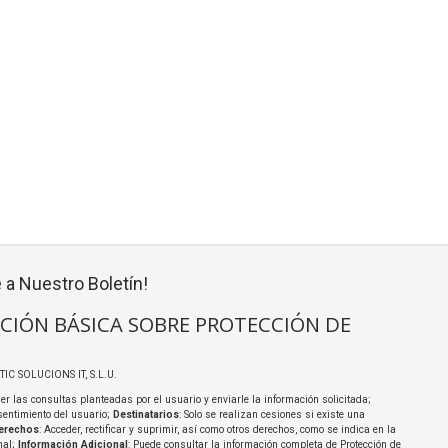
 a Nuestro Boletín!
CIÓN BÁSICA SOBRE PROTECCIÓN DE
TIC SOLUCIONS IT, S.L.U.
er las consultas planteadas por el usuario y enviarle la información solicitada;
sentimiento del usuario;
Destinatarios
: Solo se realizan cesiones si existe una
erechos
: Acceder, rectificar y suprimir, así como otros derechos, como se indica en la
nal;
Información Adicional
: Puede consultar la información completa de Protección de