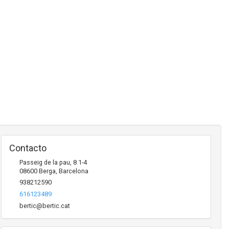
Contacto
Passeig de la pau, 8 1-4
08600
Berga
,
Barcelona
938212590
616123489
bertic@bertic.cat