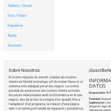
Tablets / Ebook
Foto / Video
Papelería
Apple
Servicios
Sobre Nosotros
¡Suscríbete
El nostre objectiu és senzill: orientar als nostres
INFORMA
clients en l’àmbit tecnològic a fi de trobar l’eina i/o el
DATOS
sistema més adequat per al seu negoci. La nostra
prioritat és assessorar als nostres clients en totes
Responsable
: BER
les peces relacionades amb la informàtica en el seu
negoci: des de la tria i la compra d'un aparell, fins a
Finalidad
: Respond
Legitimación
: Con
l'adaptació d'un programa, la creació d'una pàgina
obligación legal;
D
web o el servei post-venda de reparació i assistència.
información adicio