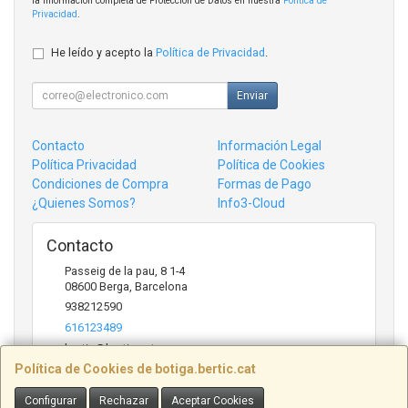
la información completa de Protección de Datos en nuestra
Política de
Privacidad
.
He leído y acepto la
Política de Privacidad
.
Enviar
Contacto
Información Legal
Política Privacidad
Política de Cookies
Condiciones de Compra
Formas de Pago
¿Quienes Somos?
Info3-Cloud
Contacto
Passeig de la pau, 8 1-4
08600
Berga
,
Barcelona
938212590
616123489
bertic@bertic.cat
Política de Cookies de botiga.bertic.cat
Configurar
Rechazar
Aceptar Cookies