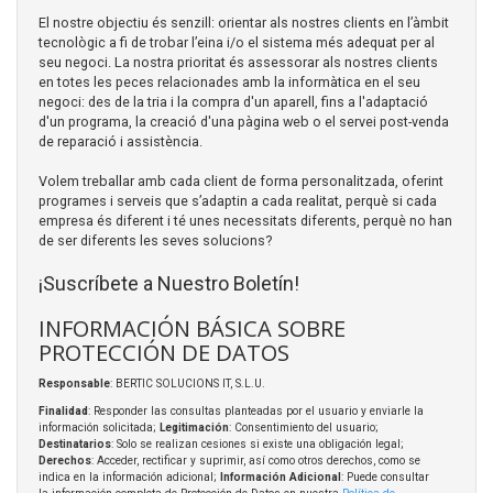
El nostre objectiu és senzill: orientar als nostres clients en l’àmbit
tecnològic a fi de trobar l’eina i/o el sistema més adequat per al
seu negoci. La nostra prioritat és assessorar als nostres clients
en totes les peces relacionades amb la informàtica en el seu
negoci: des de la tria i la compra d'un aparell, fins a l'adaptació
d'un programa, la creació d'una pàgina web o el servei post-venda
de reparació i assistència.
Volem treballar amb cada client de forma personalitzada, oferint
programes i serveis que s’adaptin a cada realitat, perquè si cada
empresa és diferent i té unes necessitats diferents, perquè no han
de ser diferents les seves solucions?
¡Suscríbete a Nuestro Boletín!
INFORMACIÓN BÁSICA SOBRE
PROTECCIÓN DE DATOS
Responsable
: BERTIC SOLUCIONS IT, S.L.U.
Finalidad
: Responder las consultas planteadas por el usuario y enviarle la
información solicitada;
Legitimación
: Consentimiento del usuario;
Destinatarios
: Solo se realizan cesiones si existe una obligación legal;
Derechos
: Acceder, rectificar y suprimir, así como otros derechos, como se
indica en la información adicional;
Información Adicional
: Puede consultar