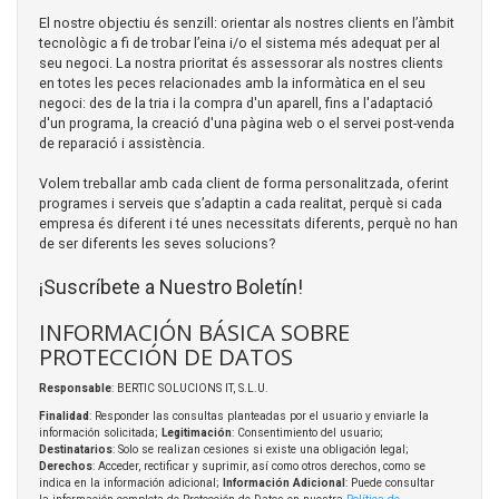
El nostre objectiu és senzill: orientar als nostres clients en l’àmbit
tecnològic a fi de trobar l’eina i/o el sistema més adequat per al
seu negoci. La nostra prioritat és assessorar als nostres clients
en totes les peces relacionades amb la informàtica en el seu
negoci: des de la tria i la compra d'un aparell, fins a l'adaptació
d'un programa, la creació d'una pàgina web o el servei post-venda
de reparació i assistència.
Volem treballar amb cada client de forma personalitzada, oferint
programes i serveis que s’adaptin a cada realitat, perquè si cada
empresa és diferent i té unes necessitats diferents, perquè no han
de ser diferents les seves solucions?
¡Suscríbete a Nuestro Boletín!
INFORMACIÓN BÁSICA SOBRE
PROTECCIÓN DE DATOS
Responsable
: BERTIC SOLUCIONS IT, S.L.U.
Finalidad
: Responder las consultas planteadas por el usuario y enviarle la
información solicitada;
Legitimación
: Consentimiento del usuario;
Destinatarios
: Solo se realizan cesiones si existe una obligación legal;
Derechos
: Acceder, rectificar y suprimir, así como otros derechos, como se
indica en la información adicional;
Información Adicional
: Puede consultar