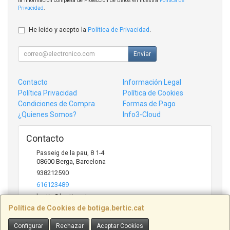
la información completa de Protección de Datos en nuestra
Política de
Privacidad
.
He leído y acepto la
Política de Privacidad
.
Enviar
Contacto
Información Legal
Política Privacidad
Política de Cookies
Condiciones de Compra
Formas de Pago
¿Quienes Somos?
Info3-Cloud
Contacto
Passeig de la pau, 8 1-4
08600
Berga
,
Barcelona
938212590
616123489
bertic@bertic.cat
Política de Cookies de botiga.bertic.cat
Configurar
Rechazar
Aceptar Cookies