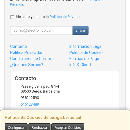
la información completa de Protección de Datos en nuestra
Política de
Privacidad
.
He leído y acepto la
Política de Privacidad
.
Enviar
Contacto
Información Legal
Política Privacidad
Política de Cookies
Condiciones de Compra
Formas de Pago
¿Quienes Somos?
Info3-Cloud
Contacto
Passeig de la pau, 8 1-4
08600
Berga
,
Barcelona
938212590
616123489
bertic@bertic.cat
Política de Cookies de botiga.bertic.cat
Configurar
Rechazar
Aceptar Cookies