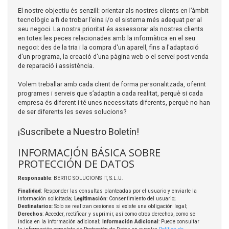
El nostre objectiu és senzill: orientar als nostres clients en l’àmbit
tecnològic a fi de trobar l’eina i/o el sistema més adequat per al
seu negoci. La nostra prioritat és assessorar als nostres clients
en totes les peces relacionades amb la informàtica en el seu
negoci: des de la tria i la compra d'un aparell, fins a l'adaptació
d'un programa, la creació d'una pàgina web o el servei post-venda
de reparació i assistència.
Volem treballar amb cada client de forma personalitzada, oferint
programes i serveis que s’adaptin a cada realitat, perquè si cada
empresa és diferent i té unes necessitats diferents, perquè no han
de ser diferents les seves solucions?
¡Suscríbete a Nuestro Boletín!
INFORMACIÓN BÁSICA SOBRE
PROTECCIÓN DE DATOS
Responsable
: BERTIC SOLUCIONS IT, S.L.U.
Finalidad
: Responder las consultas planteadas por el usuario y enviarle la
información solicitada;
Legitimación
: Consentimiento del usuario;
Destinatarios
: Solo se realizan cesiones si existe una obligación legal;
Derechos
: Acceder, rectificar y suprimir, así como otros derechos, como se
indica en la información adicional;
Información Adicional
: Puede consultar