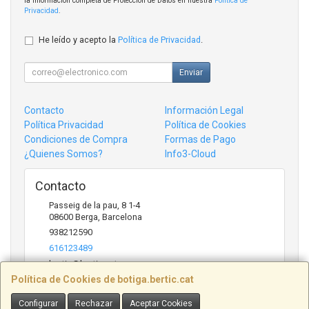
la información completa de Protección de Datos en nuestra
Política de
Privacidad
.
He leído y acepto la
Política de Privacidad
.
Enviar
Contacto
Información Legal
Política Privacidad
Política de Cookies
Condiciones de Compra
Formas de Pago
¿Quienes Somos?
Info3-Cloud
Contacto
Passeig de la pau, 8 1-4
08600
Berga
,
Barcelona
938212590
616123489
bertic@bertic.cat
Política de Cookies de botiga.bertic.cat
Configurar
Rechazar
Aceptar Cookies