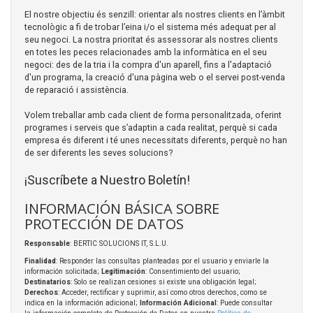
El nostre objectiu és senzill: orientar als nostres clients en l’àmbit
tecnològic a fi de trobar l’eina i/o el sistema més adequat per al
seu negoci. La nostra prioritat és assessorar als nostres clients
en totes les peces relacionades amb la informàtica en el seu
negoci: des de la tria i la compra d'un aparell, fins a l'adaptació
d'un programa, la creació d'una pàgina web o el servei post-venda
de reparació i assistència.
Volem treballar amb cada client de forma personalitzada, oferint
programes i serveis que s’adaptin a cada realitat, perquè si cada
empresa és diferent i té unes necessitats diferents, perquè no han
de ser diferents les seves solucions?
¡Suscríbete a Nuestro Boletín!
INFORMACIÓN BÁSICA SOBRE
PROTECCIÓN DE DATOS
Responsable
: BERTIC SOLUCIONS IT, S.L.U.
Finalidad
: Responder las consultas planteadas por el usuario y enviarle la
información solicitada;
Legitimación
: Consentimiento del usuario;
Destinatarios
: Solo se realizan cesiones si existe una obligación legal;
Derechos
: Acceder, rectificar y suprimir, así como otros derechos, como se
indica en la información adicional;
Información Adicional
: Puede consultar