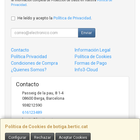
la información completa de Protección de Datos en nuestra
Política de
Privacidad
.
He leído y acepto la
Política de Privacidad
.
Enviar
Contacto
Información Legal
Política Privacidad
Política de Cookies
Condiciones de Compra
Formas de Pago
¿Quienes Somos?
Info3-Cloud
Contacto
Passeig de la pau, 8 1-4
08600
Berga
,
Barcelona
938212590
616123489
bertic@bertic.cat
Política de Cookies de botiga.bertic.cat
Configurar
Rechazar
Aceptar Cookies