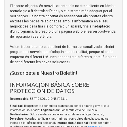
El nostre objectiu és senzill: orientar als nostres clients en l’àmbit
tecnològic a fi de trobar l’eina i/o el sistema més adequat per al
seu negoci. La nostra prioritat és assessorar als nostres clients
en totes les peces relacionades amb la informàtica en el seu
negoci: des de la tria i la compra d'un aparell, fins a l'adaptació
d'un programa, la creació d'una pàgina web o el servei post-venda
de reparació i assistència.
Volem treballar amb cada client de forma personalitzada, oferint
programes i serveis que s’adaptin a cada realitat, perquè si cada
empresa és diferent i té unes necessitats diferents, perquè no han
de ser diferents les seves solucions?
¡Suscríbete a Nuestro Boletín!
INFORMACIÓN BÁSICA SOBRE
PROTECCIÓN DE DATOS
Responsable
: BERTIC SOLUCIONS IT, S.L.U.
Finalidad
: Responder las consultas planteadas por el usuario y enviarle la
información solicitada;
Legitimación
: Consentimiento del usuario;
Destinatarios
: Solo se realizan cesiones si existe una obligación legal;
Derechos
: Acceder, rectificar y suprimir, así como otros derechos, como se
indica en la información adicional;
Información Adicional
: Puede consultar