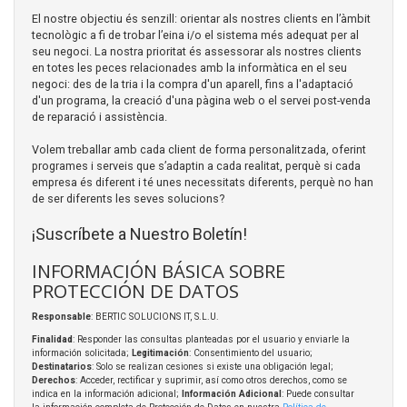
El nostre objectiu és senzill: orientar als nostres clients en l’àmbit
tecnològic a fi de trobar l’eina i/o el sistema més adequat per al
seu negoci. La nostra prioritat és assessorar als nostres clients
en totes les peces relacionades amb la informàtica en el seu
negoci: des de la tria i la compra d'un aparell, fins a l'adaptació
d'un programa, la creació d'una pàgina web o el servei post-venda
de reparació i assistència.
Volem treballar amb cada client de forma personalitzada, oferint
programes i serveis que s’adaptin a cada realitat, perquè si cada
empresa és diferent i té unes necessitats diferents, perquè no han
de ser diferents les seves solucions?
¡Suscríbete a Nuestro Boletín!
INFORMACIÓN BÁSICA SOBRE
PROTECCIÓN DE DATOS
Responsable
: BERTIC SOLUCIONS IT, S.L.U.
Finalidad
: Responder las consultas planteadas por el usuario y enviarle la
información solicitada;
Legitimación
: Consentimiento del usuario;
Destinatarios
: Solo se realizan cesiones si existe una obligación legal;
Derechos
: Acceder, rectificar y suprimir, así como otros derechos, como se
indica en la información adicional;
Información Adicional
: Puede consultar