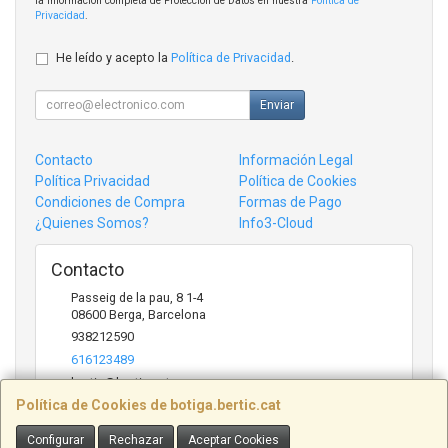
la información completa de Protección de Datos en nuestra
Política de
Privacidad
.
He leído y acepto la
Política de Privacidad
.
Enviar
Contacto
Información Legal
Política Privacidad
Política de Cookies
Condiciones de Compra
Formas de Pago
¿Quienes Somos?
Info3-Cloud
Contacto
Passeig de la pau, 8 1-4
08600
Berga
,
Barcelona
938212590
616123489
bertic@bertic.cat
Política de Cookies de botiga.bertic.cat
Configurar
Rechazar
Aceptar Cookies