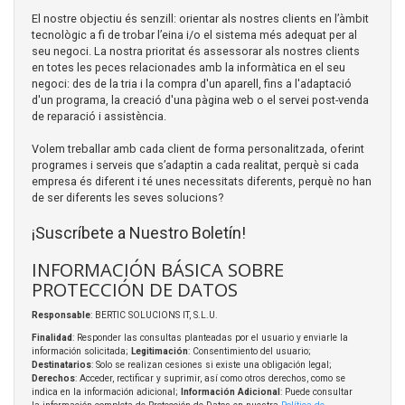
El nostre objectiu és senzill: orientar als nostres clients en l’àmbit
tecnològic a fi de trobar l’eina i/o el sistema més adequat per al
seu negoci. La nostra prioritat és assessorar als nostres clients
en totes les peces relacionades amb la informàtica en el seu
negoci: des de la tria i la compra d'un aparell, fins a l'adaptació
d'un programa, la creació d'una pàgina web o el servei post-venda
de reparació i assistència.
Volem treballar amb cada client de forma personalitzada, oferint
programes i serveis que s’adaptin a cada realitat, perquè si cada
empresa és diferent i té unes necessitats diferents, perquè no han
de ser diferents les seves solucions?
¡Suscríbete a Nuestro Boletín!
INFORMACIÓN BÁSICA SOBRE
PROTECCIÓN DE DATOS
Responsable
: BERTIC SOLUCIONS IT, S.L.U.
Finalidad
: Responder las consultas planteadas por el usuario y enviarle la
información solicitada;
Legitimación
: Consentimiento del usuario;
Destinatarios
: Solo se realizan cesiones si existe una obligación legal;
Derechos
: Acceder, rectificar y suprimir, así como otros derechos, como se
indica en la información adicional;
Información Adicional
: Puede consultar