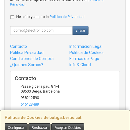
la información completa de Protección de Datos en nuestra
Política de
Privacidad
.
He leído y acepto la
Política de Privacidad
.
Enviar
Contacto
Información Legal
Política Privacidad
Política de Cookies
Condiciones de Compra
Formas de Pago
¿Quienes Somos?
Info3-Cloud
Contacto
Passeig de la pau, 8 1-4
08600
Berga
,
Barcelona
938212590
616123489
bertic@bertic.cat
Política de Cookies de botiga.bertic.cat
Configurar
Rechazar
Aceptar Cookies