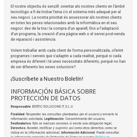
El nostre objectiu és senzill: orientar als nostres clients en l’àmbit
tecnològic a fi de trobar l’eina i/o el sistema més adequat per al
seu negoci. La nostra prioritat és assessorar als nostres clients
en totes les peces relacionades amb la informàtica en el seu
negoci: des de la tria i la compra d'un aparell, fins a l'adaptació
d'un programa, la creació d'una pàgina web o el servei post-venda
de reparació i assistència.
Volem treballar amb cada client de forma personalitzada, oferint
programes i serveis que s’adaptin a cada realitat, perquè si cada
empresa és diferent i té unes necessitats diferents, perquè no han
de ser diferents les seves solucions?
¡Suscríbete a Nuestro Boletín!
INFORMACIÓN BÁSICA SOBRE
PROTECCIÓN DE DATOS
Responsable
: BERTIC SOLUCIONS IT, S.L.U.
Finalidad
: Responder las consultas planteadas por el usuario y enviarle la
información solicitada;
Legitimación
: Consentimiento del usuario;
Destinatarios
: Solo se realizan cesiones si existe una obligación legal;
Derechos
: Acceder, rectificar y suprimir, así como otros derechos, como se
indica en la información adicional;
Información Adicional
: Puede consultar