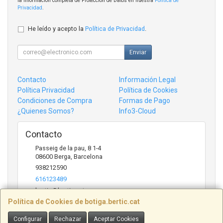
la información completa de Protección de Datos en nuestra
Política de
Privacidad
.
He leído y acepto la
Política de Privacidad
.
Enviar
Contacto
Información Legal
Política Privacidad
Política de Cookies
Condiciones de Compra
Formas de Pago
¿Quienes Somos?
Info3-Cloud
Contacto
Passeig de la pau, 8 1-4
08600
Berga
,
Barcelona
938212590
616123489
bertic@bertic.cat
Política de Cookies de botiga.bertic.cat
Configurar
Rechazar
Aceptar Cookies