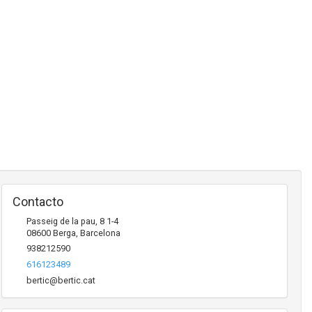
Contacto
Passeig de la pau, 8 1-4
08600
Berga
,
Barcelona
938212590
616123489
bertic@bertic.cat