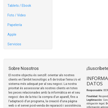
Tablets / Ebook
Foto / Video
Papelería
Apple
Servicios
Sobre Nosotros
¡Suscríbete
El nostre objectiu és senzill: orientar als nostres
INFORMA
clients en l’àmbit tecnològic a fi de trobar l’eina i/o el
DATOS
sistema més adequat per al seu negoci. La nostra
prioritat és assessorar als nostres clients en totes
Responsable
: BER
les peces relacionades amb la informàtica en el seu
negoci: des de la tria i la compra d'un aparell, fins a
Finalidad
: Respond
Legitimación
: Con
l'adaptació d'un programa, la creació d'una pàgina
obligación legal;
D
web o el servei post-venda de reparació i assistència.
información adicio