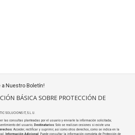
 a Nuestro Boletín!
CIÓN BÁSICA SOBRE PROTECCIÓN DE
TIC SOLUCIONS IT, S.L.U.
er las consultas planteadas por el usuario y enviarle la información solicitada;
sentimiento del usuario;
Destinatarios
: Solo se realizan cesiones si existe una
erechos
: Acceder, rectificar y suprimir, así como otros derechos, como se indica en la
nal;
Información Adicional
: Puede consultar la información completa de Protección de