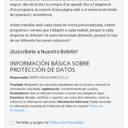
negoci: des de la tria i la compra d'un aparell, fins a l'adaptació
d'un programa, la creació d'una pàgina web o el servei post-venda
de reparació i assistència.
Volem treballar amb cada client de forma personalitzada, oferint
programes i serveis que s’adaptin a cada realitat, perquè si cada
empresa és diferent i té unes necessitats diferents, perquè no han
de ser diferents les seves solucions?
¡Suscríbete a Nuestro Boletín!
INFORMACIÓN BÁSICA SOBRE
PROTECCIÓN DE DATOS
Responsable
: BERTIC SOLUCIONS IT, S.L.U.
Finalidad
: Responder las consultas planteadas por el usuario y enviarle la
información solicitada;
Legitimación
: Consentimiento del usuario;
Destinatarios
: Solo se realizan cesiones si existe una obligación legal;
Derechos
: Acceder, rectificar y suprimir, así como otros derechos, como se
indica en la información adicional;
Información Adicional
: Puede consultar
la información completa de Protección de Datos en nuestra
Política de
Privacidad
.
He leído y acepto la
Política de Privacidad
.