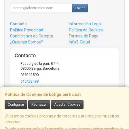
Enviar
Contacto
Información Legal
Política Privacidad
Política de Cookies
Condiciones de Compra
Formas de Pago
¿Quienes Somos?
Info3-Cloud
Contacto
Passeig de la pau, 8 1-4
08600
Berga
,
Barcelona
938212590
616123489
bertic@bertic.cat
Política de Cookies de botiga.bertic.cat
Configurar
Rechazar
Aceptar Cookies
Horario
Lunes a Viernes (9h-14h | 15h-18h)
Utilizamos cookies propias y de terceros para mejorar nuestros
servicios.