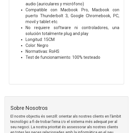
audio (auriculares y micrófono)
Compatible con Macbook Pro, Macbook con
puerto Thunderbolt 3, Google Chromebook, PC,
movil y tablet etc.
No requiere software ni controladores, una
solución totalmente plug and play
Longitud: 15CM
Color: Negro
Normativas: RoHS
Test de funcionamiento: 100% testeado
Sobre Nosotros
El nostre objectiu és senzill: orientar als nostres clients en l’àmbit
tecnològic a fi de trobar l’eina i/o el sistema més adequat per al
seu negoci. La nostra prioritat és assessorar als nostres clients
en totes les peces relacionades amb la informàtica en el seu