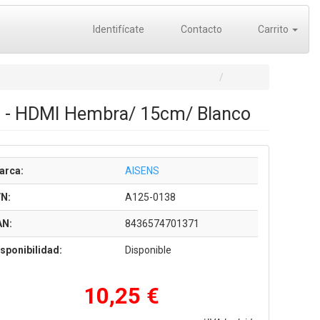
Identifícate
Contacto
Carrito
o - HDMI Hembra/ 15cm/ Blanco
arca:
AISENS
/N:
A125-0138
AN:
8436574701371
sponibilidad:
Disponible
10,25 €