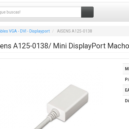
bles VGA - DVI - Displayport
AISENS A125-0138
sens A125-0138/ Mini DisplayPort Mach
M
P
E
Di