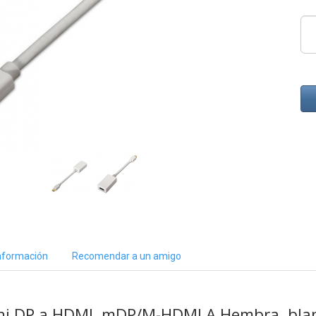
nformación
Recomendar a un amigo
ni DP a HDMI, mDP/M-HDMI A Hembra, blan