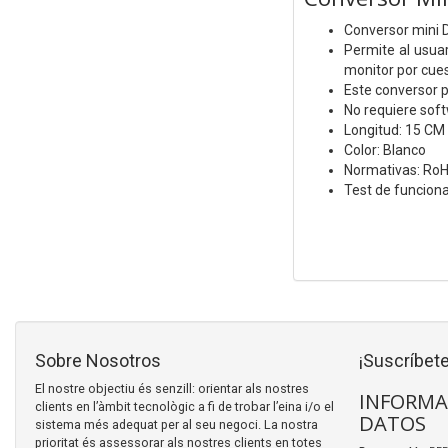
Conversor mini 
Permite al usuar
monitor por cues
Este conversor p
No requiere soft
Longitud: 15 CM
Color: Blanco
Normativas: Ro
Test de funcion
Sobre Nosotros
¡Suscríbete
El nostre objectiu és senzill: orientar als nostres
INFORMA
clients en l’àmbit tecnològic a fi de trobar l’eina i/o el
DATOS
sistema més adequat per al seu negoci. La nostra
prioritat és assessorar als nostres clients en totes