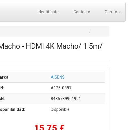
Identifícate
Contacto
Carrito
t Macho - HDMI 4K Macho/ 1.5m/
arca:
AISENS
/N:
A125-0887
AN:
8435739901991
sponibilidad:
Disponible
15,75 €