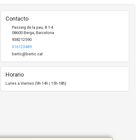
Contacto
Passeig de la pau, 8 1-4
08600
Berga
,
Barcelona
938212590
616123489
bertic@bertic.cat
Horario
Lunes a Viernes (9h-14h | 15h-18h)