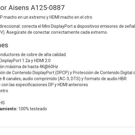
sor Aisens A125-0887
DP macho en un extremo y HDMI macho en el otro
direccional: conecta el Mini DisplayPort a dispositivos emisores de seña
TV). Asegúrate de conectar correctamente cada extremo.
nes
nductores de cobre de alta calidad.
isplayPort 1.2a y HDMI 2.0
ción máxima de hasta 4K@60Hz
ión de Contenido DisplayPort (DPCP) y Protección de Contenido Digital
 8 canales, audio comprimido (AC-3, DTS) y formato de audio HBR
con las especificaciones DP y HDMI anteriores
etro
HS
namiento:
100% testeado