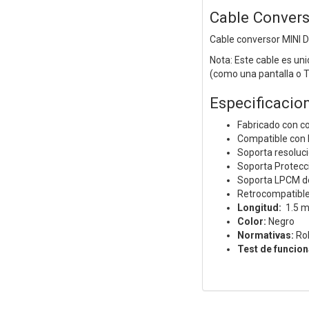
Cable Conver
Cable conversor MINI 
Nota: Este cable es uni
(como una pantalla o 
Especificacio
Fabricado con co
Compatible con D
Soporta resolu
Soporta Protecc
Soporta LPCM de
Retrocompatible 
Longitud:
1.5 m
Color:
Negro
Normativas:
Ro
Test de funcio