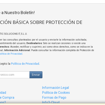
 a Nuestro Boletín!
CIÓN BÁSICA SOBRE PROTECCIÓN DE
TIC SOLUCIONS IT, S.L.U.
er las consultas planteadas por el usuario y enviarle la información solicitada;
sentimiento del usuario;
Destinatarios
: Solo se realizan cesiones si existe una
erechos
: Acceder, rectificar y suprimir, así como otros derechos, como se indica en la
nal;
Información Adicional
: Puede consultar la información completa de Protección de
olítica de Privacidad
.
acepto la
Política de Privacidad
.
Enviar
Información Legal
cidad
Política de Cookies
de Compra
Formas de Pago
mos?
Info3-Cloud