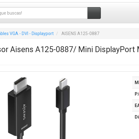
bles VGA - DVI - Displayport
AISENS A125-0887
sor Aisens A125-0887/ Mini DisplayPor
M
P
E
Di