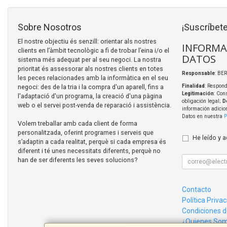
Sobre Nosotros
¡Suscríbete
El nostre objectiu és senzill: orientar als nostres
INFORMA
clients en l’àmbit tecnològic a fi de trobar l’eina i/o el
DATOS
sistema més adequat per al seu negoci. La nostra
prioritat és assessorar als nostres clients en totes
Responsable
: BER
les peces relacionades amb la informàtica en el seu
negoci: des de la tria i la compra d'un aparell, fins a
Finalidad
: Respond
Legitimación
: Con
l'adaptació d'un programa, la creació d'una pàgina
obligación legal;
D
web o el servei post-venda de reparació i assistència.
información adicio
Datos en nuestra
P
Volem treballar amb cada client de forma
personalitzada, oferint programes i serveis que
He leído y 
s’adaptin a cada realitat, perquè si cada empresa és
diferent i té unes necessitats diferents, perquè no
han de ser diferents les seves solucions?
Contacto
Política Priva
Condiciones 
¿Quienes So