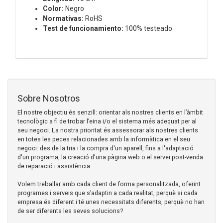
Color:
Negro
Normativas:
RoHS
Test de funcionamiento:
100% testeado
Sobre Nosotros
El nostre objectiu és senzill: orientar als nostres clients en l’àmbit
tecnològic a fi de trobar l’eina i/o el sistema més adequat per al
seu negoci. La nostra prioritat és assessorar als nostres clients
en totes les peces relacionades amb la informàtica en el seu
negoci: des de la tria i la compra d'un aparell, fins a l'adaptació
d'un programa, la creació d'una pàgina web o el servei post-venda
de reparació i assistència.
Volem treballar amb cada client de forma personalitzada, oferint
programes i serveis que s’adaptin a cada realitat, perquè si cada
empresa és diferent i té unes necessitats diferents, perquè no han
de ser diferents les seves solucions?