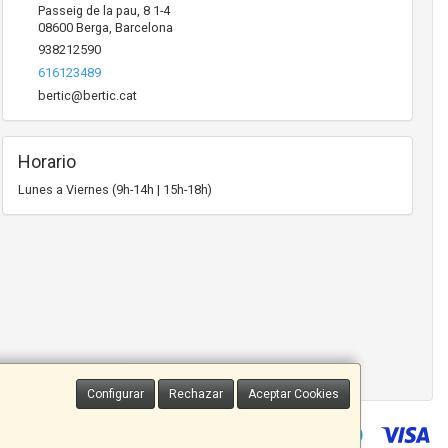
Passeig de la pau, 8 1-4
08600
Berga
,
Barcelona
938212590
616123489
bertic@bertic.cat
Horario
Lunes a Viernes (9h-14h | 15h-18h)
Configurar
Rechazar
Aceptar Cookies