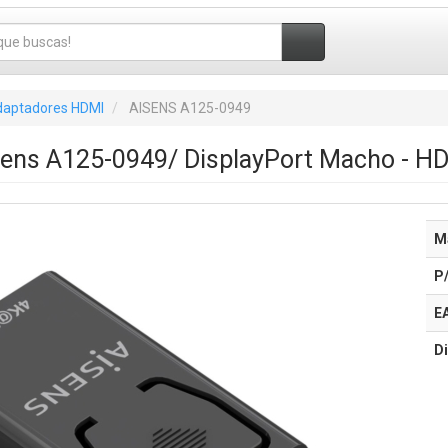
aptadores HDMI
AISENS A125-0949
sens A125-0949/ DisplayPort Macho - 
M
P
E
Di