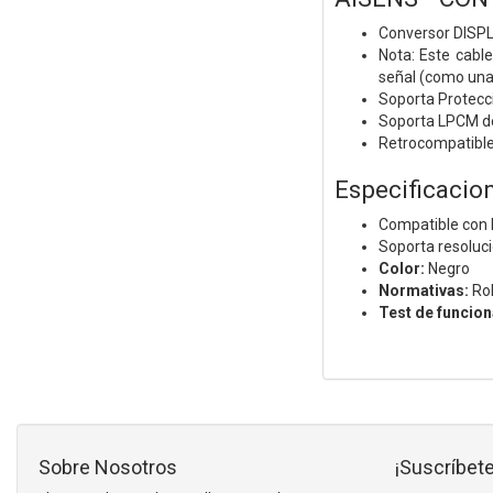
Conversor DISP
Nota: Este cable
señal (como una
Soporta Protecc
Soporta LPCM de
Retrocompatible
Especificacio
Compatible con 
Soporta resolu
Color:
Negro
Normativas:
Ro
Test de funcio
Sobre Nosotros
¡Suscríbete