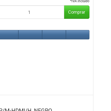
*IVA Incluido
Comprar
DP/M-HDMI/H, NEGRO