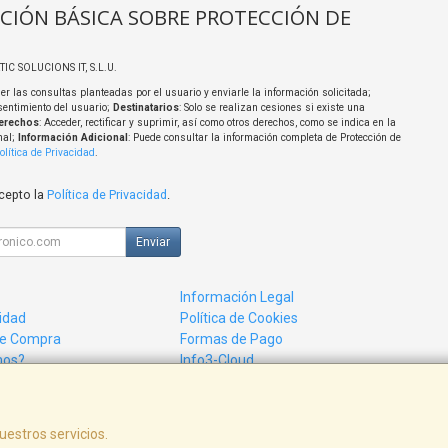
CIÓN BÁSICA SOBRE PROTECCIÓN DE
TIC SOLUCIONS IT, S.L.U.
er las consultas planteadas por el usuario y enviarle la información solicitada;
sentimiento del usuario;
Destinatarios
: Solo se realizan cesiones si existe una
erechos
: Acceder, rectificar y suprimir, así como otros derechos, como se indica en la
nal;
Información Adicional
: Puede consultar la información completa de Protección de
olítica de Privacidad
.
acepto la
Política de Privacidad
.
Enviar
Información Legal
cidad
Política de Cookies
de Compra
Formas de Pago
mos?
Info3-Cloud
uestros servicios.