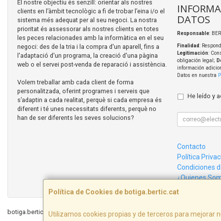
El nostre objectiu és senzill: orientar als nostres
INFORMA
clients en l’àmbit tecnològic a fi de trobar l’eina i/o el
DATOS
sistema més adequat per al seu negoci. La nostra
prioritat és assessorar als nostres clients en totes
Responsable
: BER
les peces relacionades amb la informàtica en el seu
negoci: des de la tria i la compra d'un aparell, fins a
Finalidad
: Respond
Legitimación
: Con
l'adaptació d'un programa, la creació d'una pàgina
obligación legal;
D
web o el servei post-venda de reparació i assistència.
información adicio
Datos en nuestra
P
Volem treballar amb cada client de forma
personalitzada, oferint programes i serveis que
He leído y 
s’adaptin a cada realitat, perquè si cada empresa és
diferent i té unes necessitats diferents, perquè no
han de ser diferents les seves solucions?
Contacto
Política Priva
Condiciones 
¿Quienes So
Política de Cookies de botiga.bertic.cat
botiga.bertic.cat © 2026
Utilizamos cookies propias y de terceros para mejorar n