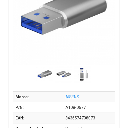
Marca:
AISENS
P/N:
A108-0677
EAN:
8436574708073