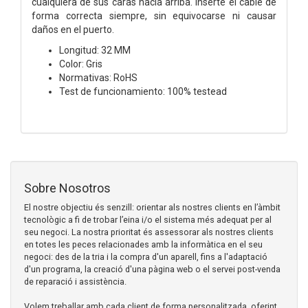
cualquiera de sus caras hacia arriba. Inserte el cable de
forma correcta siempre, sin equivocarse ni causar
daños en el puerto.
Longitud: 32 MM
Color: Gris
Normativas: RoHS
Test de funcionamiento: 100% testead
Sobre Nosotros
El nostre objectiu és senzill: orientar als nostres clients en l’àmbit
tecnològic a fi de trobar l’eina i/o el sistema més adequat per al
seu negoci. La nostra prioritat és assessorar als nostres clients
en totes les peces relacionades amb la informàtica en el seu
negoci: des de la tria i la compra d'un aparell, fins a l'adaptació
d'un programa, la creació d'una pàgina web o el servei post-venda
de reparació i assistència.
Volem treballar amb cada client de forma personalitzada, oferint