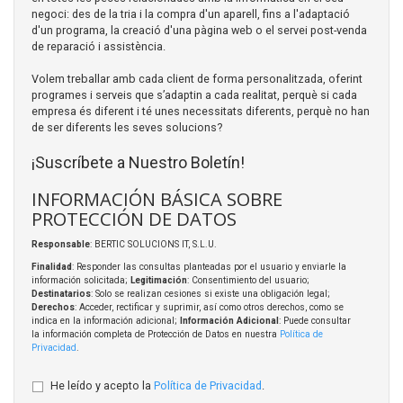
negoci: des de la tria i la compra d'un aparell, fins a l'adaptació
d'un programa, la creació d'una pàgina web o el servei post-venda
de reparació i assistència.
Volem treballar amb cada client de forma personalitzada, oferint
programes i serveis que s’adaptin a cada realitat, perquè si cada
empresa és diferent i té unes necessitats diferents, perquè no han
de ser diferents les seves solucions?
¡Suscríbete a Nuestro Boletín!
INFORMACIÓN BÁSICA SOBRE
PROTECCIÓN DE DATOS
Responsable
: BERTIC SOLUCIONS IT, S.L.U.
Finalidad
: Responder las consultas planteadas por el usuario y enviarle la
información solicitada;
Legitimación
: Consentimiento del usuario;
Destinatarios
: Solo se realizan cesiones si existe una obligación legal;
Derechos
: Acceder, rectificar y suprimir, así como otros derechos, como se
indica en la información adicional;
Información Adicional
: Puede consultar
la información completa de Protección de Datos en nuestra
Política de
Privacidad
.
He leído y acepto la
Política de Privacidad
.