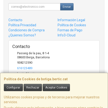
Enviar
Contacto
Información Legal
Política Privacidad
Política de Cookies
Condiciones de Compra
Formas de Pago
¿Quienes Somos?
Info3-Cloud
Contacto
Passeig de la pau, 8 1-4
08600
Berga
,
Barcelona
938212590
616123489
bertic@bertic.cat
Política de Cookies de botiga.bertic.cat
Configurar
Rechazar
Aceptar Cookies
Horario
Lunes a Viernes (9h-14h | 15h-18h)
Utilizamos cookies propias y de terceros para mejorar nuestros
servicios.