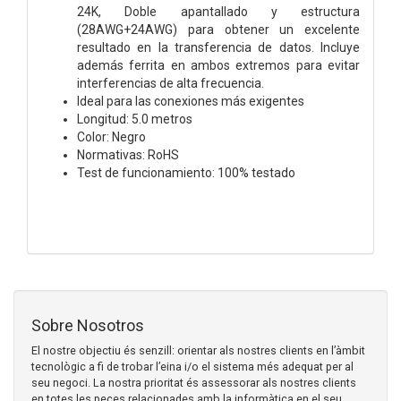
24K, Doble apantallado y estructura
(28AWG+24AWG) para obtener un excelente
resultado en la transferencia de datos. Incluye
además ferrita en ambos extremos para evitar
interferencias de alta frecuencia.
Ideal para las conexiones más exigentes
Longitud: 5.0 metros
Color: Negro
Normativas: RoHS
Test de funcionamiento: 100% testado
Sobre Nosotros
El nostre objectiu és senzill: orientar als nostres clients en l’àmbit
tecnològic a fi de trobar l’eina i/o el sistema més adequat per al
seu negoci. La nostra prioritat és assessorar als nostres clients
en totes les peces relacionades amb la informàtica en el seu