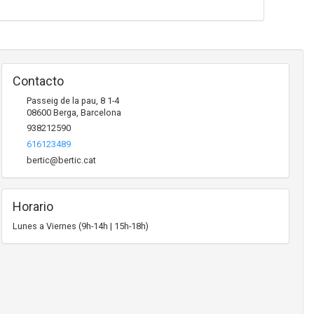
Contacto
Passeig de la pau, 8 1-4
08600
Berga
,
Barcelona
938212590
616123489
bertic@bertic.cat
Horario
Lunes a Viernes (9h-14h | 15h-18h)