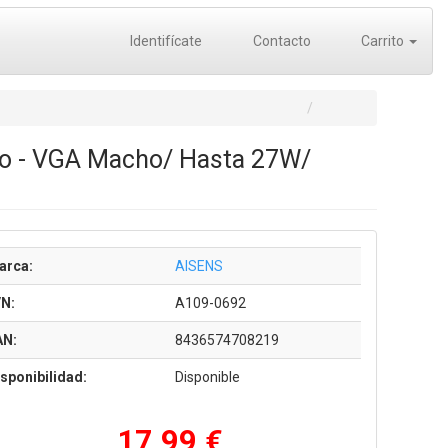
Identifícate
Contacto
Carrito
ho - VGA Macho/ Hasta 27W/
arca:
AISENS
/N:
A109-0692
AN:
8436574708219
sponibilidad:
Disponible
17,99 €