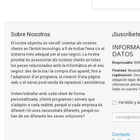
Sobre Nosotros
¡Suscríbete
El nostre objectiu és senzill: orientar als nostres
INFORMA
clients en l’àmbit tecnològic a fi de trobar l’eina i/o el
DATOS
sistema més adequat per al seu negoci. La nostra
prioritat és assessorar als nostres clients en totes
Responsable
: BER
les peces relacionades amb la informàtica en el seu
negoci: des de la tria i la compra d'un aparell, fins a
Finalidad
: Respond
Legitimación
: Con
l'adaptació d'un programa, la creació d'una pàgina
obligación legal;
D
web o el servei post-venda de reparació i assistència.
información adicio
Datos en nuestra
P
Volem treballar amb cada client de forma
personalitzada, oferint programes i serveis que
He leído y 
s’adaptin a cada realitat, perquè si cada empresa és
diferent i té unes necessitats diferents, perquè no
han de ser diferents les seves solucions?
Contacto