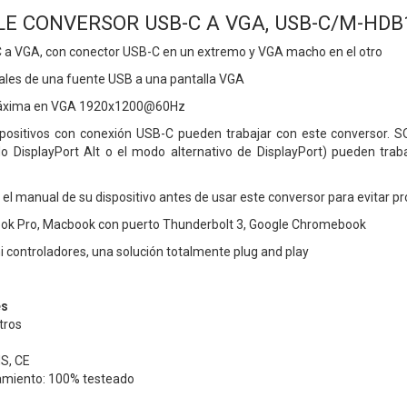
LE CONVERSOR USB-C A VGA, USB-C/M-HDB1
 a VGA, con conector USB-C en un extremo y VGA macho en el otro
ñales de una fuente USB a una pantalla VGA
máxima en VGA 1920x1200@60Hz
spositivos con conexión USB-C pueden trabajar con este conversor. S
 DisplayPort Alt o el modo alternativo de DisplayPort) pueden tra
n el manual de su dispositivo antes de usar este conversor para evitar 
ok Pro, Macbook con puerto Thunderbolt 3, Google Chromebook
i controladores, una solución totalmente plug and play
es
tros
S, CE
amiento: 100% testeado