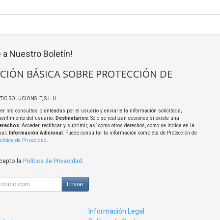
 a Nuestro Boletín!
CIÓN BÁSICA SOBRE PROTECCIÓN DE
TIC SOLUCIONS IT, S.L.U.
er las consultas planteadas por el usuario y enviarle la información solicitada;
sentimiento del usuario;
Destinatarios
: Solo se realizan cesiones si existe una
erechos
: Acceder, rectificar y suprimir, así como otros derechos, como se indica en la
nal;
Información Adicional
: Puede consultar la información completa de Protección de
olítica de Privacidad
.
acepto la
Política de Privacidad
.
Enviar
Información Legal