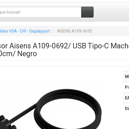
bles VGA - DVI - Displayport
AISENS A109-0692
sor Aisens A109-0692/ USB Tipo-C Mac
0cm/ Negro
M
P
E
Di