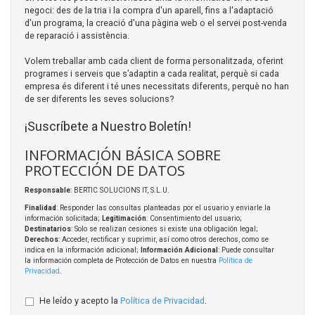
negoci: des de la tria i la compra d'un aparell, fins a l'adaptació
d'un programa, la creació d'una pàgina web o el servei post-venda
de reparació i assistència.
Volem treballar amb cada client de forma personalitzada, oferint
programes i serveis que s’adaptin a cada realitat, perquè si cada
empresa és diferent i té unes necessitats diferents, perquè no han
de ser diferents les seves solucions?
¡Suscríbete a Nuestro Boletín!
INFORMACIÓN BÁSICA SOBRE
PROTECCIÓN DE DATOS
Responsable
: BERTIC SOLUCIONS IT, S.L.U.
Finalidad
: Responder las consultas planteadas por el usuario y enviarle la
información solicitada;
Legitimación
: Consentimiento del usuario;
Destinatarios
: Solo se realizan cesiones si existe una obligación legal;
Derechos
: Acceder, rectificar y suprimir, así como otros derechos, como se
indica en la información adicional;
Información Adicional
: Puede consultar
la información completa de Protección de Datos en nuestra
Política de
Privacidad
.
He leído y acepto la
Política de Privacidad
.