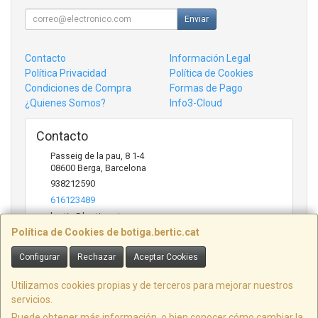
Enviar
Contacto
Información Legal
Política Privacidad
Política de Cookies
Condiciones de Compra
Formas de Pago
¿Quienes Somos?
Info3-Cloud
Contacto
Passeig de la pau, 8 1-4
08600
Berga
,
Barcelona
938212590
616123489
bertic@bertic.cat
Política de Cookies de botiga.bertic.cat
Configurar
Rechazar
Aceptar Cookies
Horario
Lunes a Viernes (9h-14h | 15h-18h)
Utilizamos cookies propias y de terceros para mejorar nuestros
servicios.
Puede obtener más información, o bien conocer cómo cambiar la