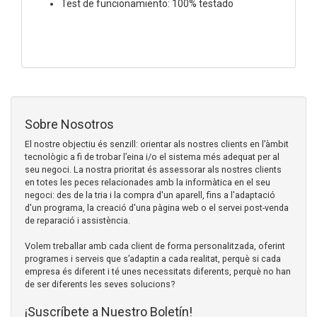
Test de funcionamiento: 100% testado
Sobre Nosotros
El nostre objectiu és senzill: orientar als nostres clients en l’àmbit
tecnològic a fi de trobar l’eina i/o el sistema més adequat per al
seu negoci. La nostra prioritat és assessorar als nostres clients
en totes les peces relacionades amb la informàtica en el seu
negoci: des de la tria i la compra d'un aparell, fins a l'adaptació
d'un programa, la creació d'una pàgina web o el servei post-venda
de reparació i assistència.
Volem treballar amb cada client de forma personalitzada, oferint
programes i serveis que s’adaptin a cada realitat, perquè si cada
empresa és diferent i té unes necessitats diferents, perquè no han
de ser diferents les seves solucions?
¡Suscríbete a Nuestro Boletín!