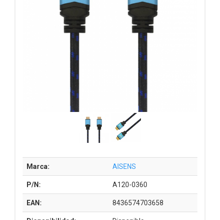
Marca:
AISENS
P/N:
A120-0360
EAN:
8436574703658