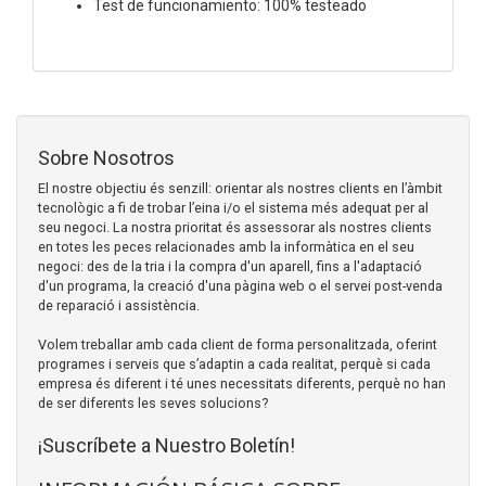
Test de funcionamiento: 100% testeado
Sobre Nosotros
El nostre objectiu és senzill: orientar als nostres clients en l’àmbit
tecnològic a fi de trobar l’eina i/o el sistema més adequat per al
seu negoci. La nostra prioritat és assessorar als nostres clients
en totes les peces relacionades amb la informàtica en el seu
negoci: des de la tria i la compra d'un aparell, fins a l'adaptació
d'un programa, la creació d'una pàgina web o el servei post-venda
de reparació i assistència.
Volem treballar amb cada client de forma personalitzada, oferint
programes i serveis que s’adaptin a cada realitat, perquè si cada
empresa és diferent i té unes necessitats diferents, perquè no han
de ser diferents les seves solucions?
¡Suscríbete a Nuestro Boletín!