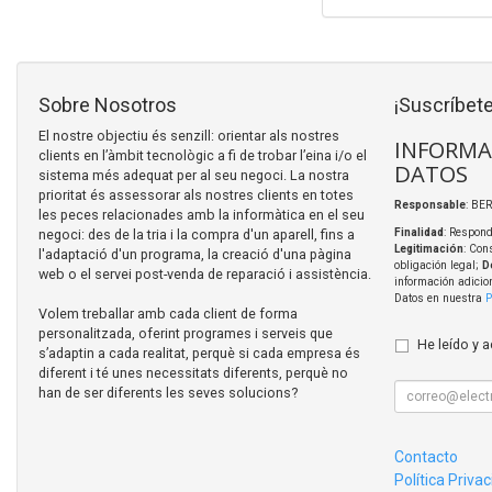
Sobre Nosotros
¡Suscríbete
El nostre objectiu és senzill: orientar als nostres
INFORMA
clients en l’àmbit tecnològic a fi de trobar l’eina i/o el
DATOS
sistema més adequat per al seu negoci. La nostra
prioritat és assessorar als nostres clients en totes
Responsable
: BER
les peces relacionades amb la informàtica en el seu
negoci: des de la tria i la compra d'un aparell, fins a
Finalidad
: Respond
Legitimación
: Con
l'adaptació d'un programa, la creació d'una pàgina
obligación legal;
D
web o el servei post-venda de reparació i assistència.
información adicio
Datos en nuestra
P
Volem treballar amb cada client de forma
personalitzada, oferint programes i serveis que
He leído y 
s’adaptin a cada realitat, perquè si cada empresa és
diferent i té unes necessitats diferents, perquè no
han de ser diferents les seves solucions?
Contacto
Política Priva