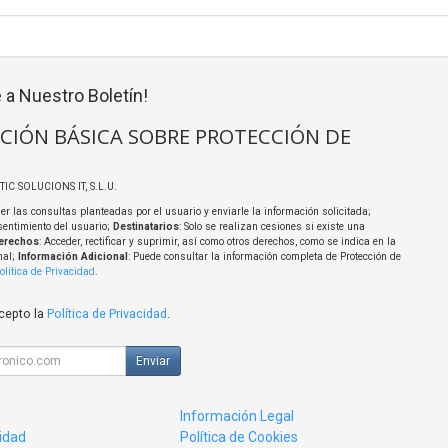
 a Nuestro Boletín!
CIÓN BÁSICA SOBRE PROTECCIÓN DE
TIC SOLUCIONS IT, S.L.U.
er las consultas planteadas por el usuario y enviarle la información solicitada;
sentimiento del usuario;
Destinatarios
: Solo se realizan cesiones si existe una
erechos
: Acceder, rectificar y suprimir, así como otros derechos, como se indica en la
nal;
Información Adicional
: Puede consultar la información completa de Protección de
olítica de Privacidad
.
acepto la
Política de Privacidad
.
Enviar
Información Legal
cidad
Política de Cookies