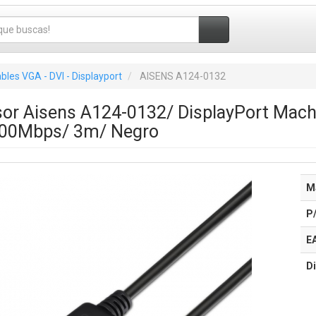
bles VGA - DVI - Displayport
AISENS A124-0132
or Aisens A124-0132/ DisplayPort Mach
300Mbps/ 3m/ Negro
M
P
E
Di