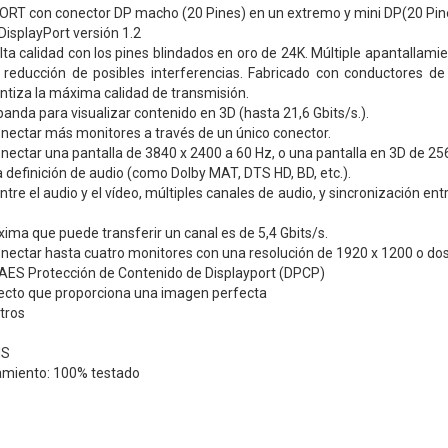
RT con conector DP macho (20 Pines) en un extremo y mini DP(20 Pine
isplayPort versión 1.2
ta calidad con los pines blindados en oro de 24K. Múltiple apantallam
reducción de posibles interferencias. Fabricado con conductores d
ntiza la máxima calidad de transmisión.
anda para visualizar contenido en 3D (hasta 21,6 Gbits/s.).
onectar más monitores a través de un único conector.
onectar una pantalla de 3840 x 2400 a 60 Hz, o una pantalla en 3D de 2
 definición de audio (como Dolby MAT, DTS HD, BD, etc.).
tre el audio y el vídeo, múltiples canales de audio, y sincronización entr
ima que puede transferir un canal es de 5,4 Gbits/s.
onectar hasta cuatro monitores con una resolución de 1920 x 1200 o do
 AES Protección de Contenido de Displayport (DPCP)
fecto que proporciona una imagen perfecta
tros
HS
amiento: 100% testado