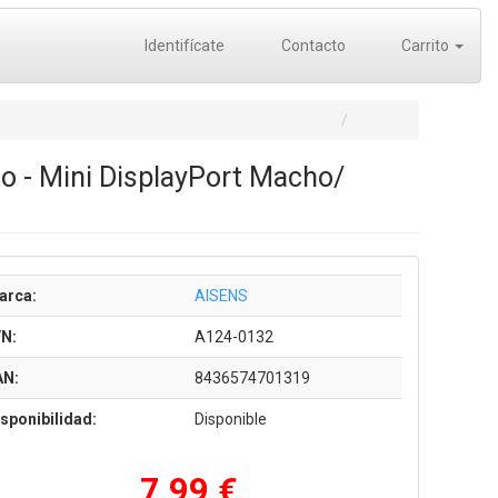
Identifícate
Contacto
Carrito
o - Mini DisplayPort Macho/
arca:
AISENS
/N:
A124-0132
AN:
8436574701319
sponibilidad:
Disponible
7,99 €