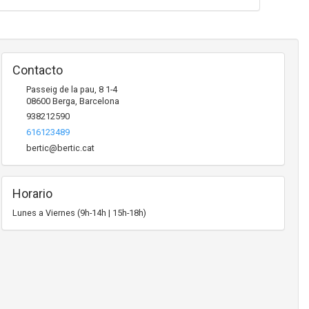
Contacto
Passeig de la pau, 8 1-4
08600
Berga
,
Barcelona
938212590
616123489
bertic@bertic.cat
Horario
Lunes a Viernes (9h-14h | 15h-18h)