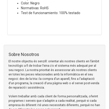
Color: Negro
Normativas: RoHS
Test de funcionamiento: 100% testado
Sobre Nosotros
El nostre objectiu és senzill: orientar als nostres clients en l’àmbit
tecnològic a fi de trobar l’eina i/o el sistema més adequat per al
seu negoci. La nostra prioritat és assessorar als nostres clients
en totes les peces relacionades amb la informàtica en el seu
negoci: des de la tria i la compra d'un aparell, fins a l'adaptació
d'un programa, la creació d'una pàgina web o el servei post-venda
de reparació i assistència.
Volem treballar amb cada client de forma personalitzada, oferint
programes i serveis que s’adaptin a cada realitat, perquè si cada
empresa és diferent i té unes necessitats diferents, perquè no han