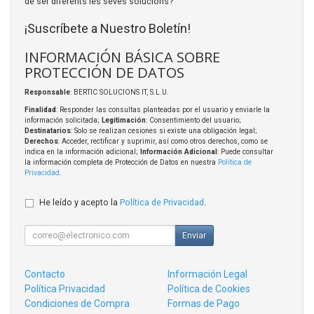
de ser diferents les seves solucions?
¡Suscríbete a Nuestro Boletín!
INFORMACIÓN BÁSICA SOBRE
PROTECCIÓN DE DATOS
Responsable
: BERTIC SOLUCIONS IT, S.L.U.
Finalidad
: Responder las consultas planteadas por el usuario y enviarle la
información solicitada;
Legitimación
: Consentimiento del usuario;
Destinatarios
: Solo se realizan cesiones si existe una obligación legal;
Derechos
: Acceder, rectificar y suprimir, así como otros derechos, como se
indica en la información adicional;
Información Adicional
: Puede consultar
la información completa de Protección de Datos en nuestra
Política de
Privacidad
.
He leído y acepto la
Política de Privacidad
.
Enviar
Contacto
Información Legal
Política Privacidad
Política de Cookies
Condiciones de Compra
Formas de Pago