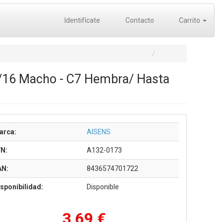
Identifícate
Contacto
Carrito
/16 Macho - C7 Hembra/ Hasta
arca:
AISENS
/N:
A132-0173
AN:
8436574701722
sponibilidad:
Disponible
3,69 €