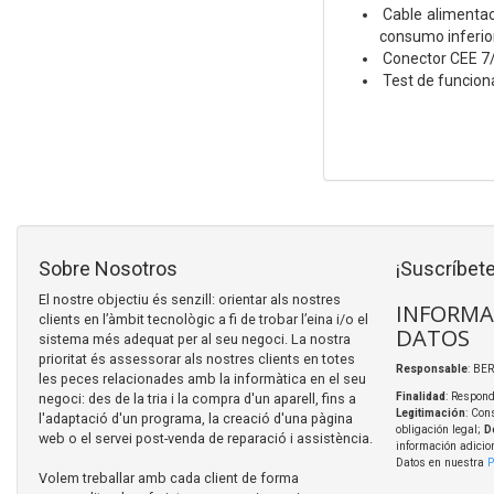
Cable alimentac
consumo inferio
Conector CEE 7/
Test de funcion
Sobre Nosotros
¡Suscríbete
El nostre objectiu és senzill: orientar als nostres
INFORMA
clients en l’àmbit tecnològic a fi de trobar l’eina i/o el
DATOS
sistema més adequat per al seu negoci. La nostra
prioritat és assessorar als nostres clients en totes
Responsable
: BER
les peces relacionades amb la informàtica en el seu
negoci: des de la tria i la compra d'un aparell, fins a
Finalidad
: Respond
Legitimación
: Con
l'adaptació d'un programa, la creació d'una pàgina
obligación legal;
D
web o el servei post-venda de reparació i assistència.
información adicio
Datos en nuestra
P
Volem treballar amb cada client de forma