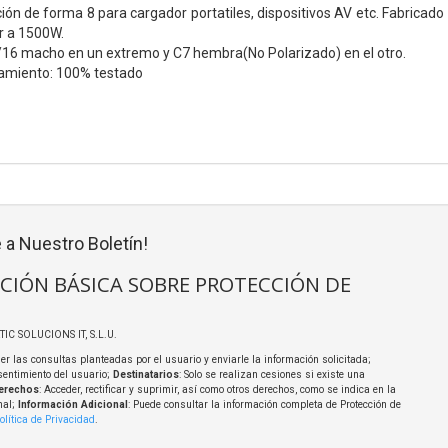
ión de forma 8 para cargador portatiles, dispositivos AV etc. Fabrica
r a 1500W.
16 macho en un extremo y C7 hembra(No Polarizado) en el otro.
amiento: 100% testado
 a Nuestro Boletín!
CIÓN BÁSICA SOBRE PROTECCIÓN DE
TIC SOLUCIONS IT, S.L.U.
er las consultas planteadas por el usuario y enviarle la información solicitada;
sentimiento del usuario;
Destinatarios
: Solo se realizan cesiones si existe una
erechos
: Acceder, rectificar y suprimir, así como otros derechos, como se indica en la
nal;
Información Adicional
: Puede consultar la información completa de Protección de
olítica de Privacidad
.