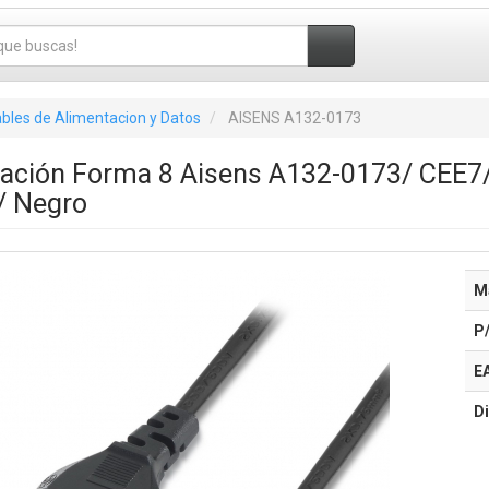
bles de Alimentacion y Datos
AISENS A132-0173
tación Forma 8 Aisens A132-0173/ CEE7
/ Negro
M
P
E
Di