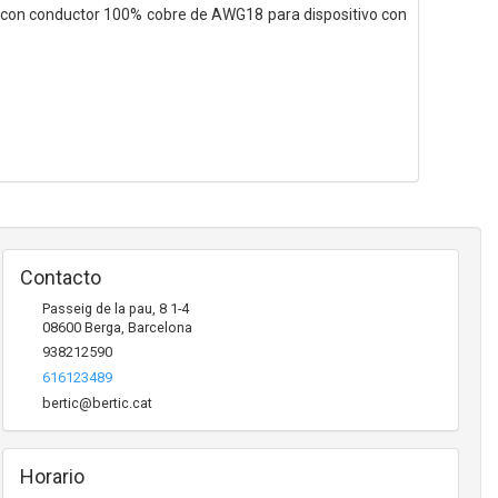
do con conductor 100% cobre de AWG18 para dispositivo con
Contacto
Passeig de la pau, 8 1-4
08600
Berga
,
Barcelona
938212590
616123489
bertic@bertic.cat
Horario