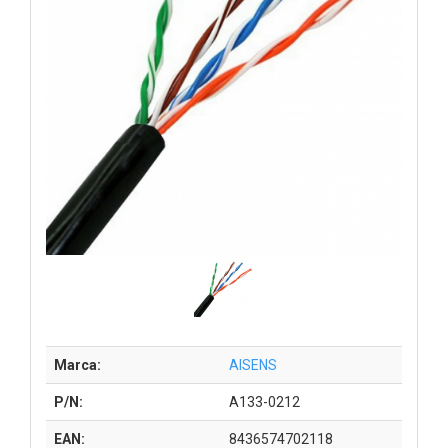
Marca:
AISENS
P/N:
A133-0212
EAN:
8436574702118