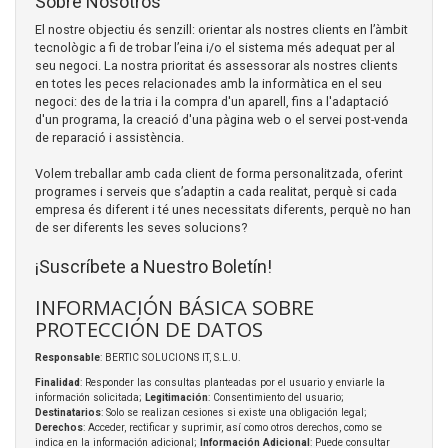
Sobre Nosotros
El nostre objectiu és senzill: orientar als nostres clients en l’àmbit
tecnològic a fi de trobar l’eina i/o el sistema més adequat per al
seu negoci. La nostra prioritat és assessorar als nostres clients
en totes les peces relacionades amb la informàtica en el seu
negoci: des de la tria i la compra d'un aparell, fins a l'adaptació
d'un programa, la creació d'una pàgina web o el servei post-venda
de reparació i assistència.
Volem treballar amb cada client de forma personalitzada, oferint
programes i serveis que s’adaptin a cada realitat, perquè si cada
empresa és diferent i té unes necessitats diferents, perquè no han
de ser diferents les seves solucions?
¡Suscríbete a Nuestro Boletín!
INFORMACIÓN BÁSICA SOBRE
PROTECCIÓN DE DATOS
Responsable
: BERTIC SOLUCIONS IT, S.L.U.
Finalidad
: Responder las consultas planteadas por el usuario y enviarle la
información solicitada;
Legitimación
: Consentimiento del usuario;
Destinatarios
: Solo se realizan cesiones si existe una obligación legal;
Derechos
: Acceder, rectificar y suprimir, así como otros derechos, como se
indica en la información adicional;
Información Adicional
: Puede consultar