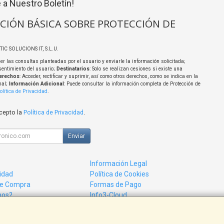
 a Nuestro Boletín!
CIÓN BÁSICA SOBRE PROTECCIÓN DE
TIC SOLUCIONS IT, S.L.U.
er las consultas planteadas por el usuario y enviarle la información solicitada;
sentimiento del usuario;
Destinatarios
: Solo se realizan cesiones si existe una
erechos
: Acceder, rectificar y suprimir, así como otros derechos, como se indica en la
nal;
Información Adicional
: Puede consultar la información completa de Protección de
olítica de Privacidad
.
acepto la
Política de Privacidad
.
Enviar
Información Legal
cidad
Política de Cookies
de Compra
Formas de Pago
mos?
Info3-Cloud