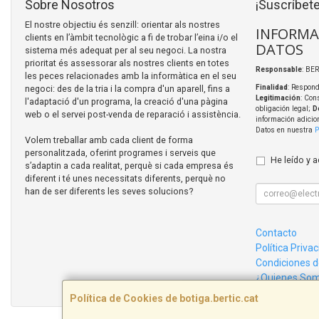
Sobre Nosotros
¡Suscríbete
El nostre objectiu és senzill: orientar als nostres
INFORMA
clients en l’àmbit tecnològic a fi de trobar l’eina i/o el
DATOS
sistema més adequat per al seu negoci. La nostra
prioritat és assessorar als nostres clients en totes
Responsable
: BER
les peces relacionades amb la informàtica en el seu
negoci: des de la tria i la compra d'un aparell, fins a
Finalidad
: Respond
Legitimación
: Con
l'adaptació d'un programa, la creació d'una pàgina
obligación legal;
D
web o el servei post-venda de reparació i assistència.
información adicio
Datos en nuestra
P
Volem treballar amb cada client de forma
personalitzada, oferint programes i serveis que
He leído y 
s’adaptin a cada realitat, perquè si cada empresa és
diferent i té unes necessitats diferents, perquè no
han de ser diferents les seves solucions?
Contacto
Política Priva
Condiciones 
¿Quienes So
Política de Cookies de botiga.bertic.cat