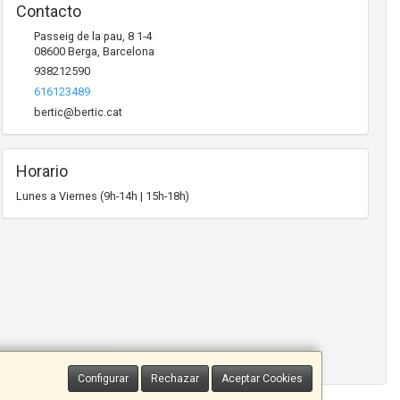
Contacto
Passeig de la pau, 8 1-4
08600
Berga
,
Barcelona
938212590
616123489
bertic@bertic.cat
Horario
Lunes a Viernes (9h-14h | 15h-18h)
Configurar
Rechazar
Aceptar Cookies