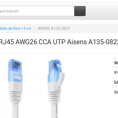
bles de Red + 3 mt
AISENS A135-0823
 RJ45 AWG26 CCA UTP Aisens A135-0823
M
P
E
Di