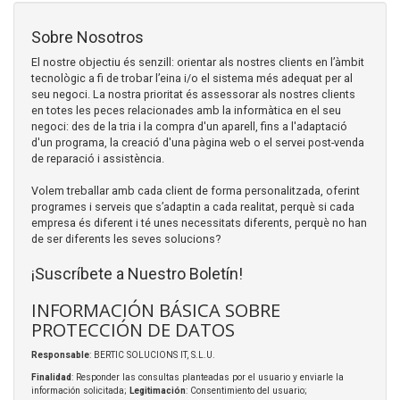
Sobre Nosotros
El nostre objectiu és senzill: orientar als nostres clients en l’àmbit
tecnològic a fi de trobar l’eina i/o el sistema més adequat per al
seu negoci. La nostra prioritat és assessorar als nostres clients
en totes les peces relacionades amb la informàtica en el seu
negoci: des de la tria i la compra d'un aparell, fins a l'adaptació
d'un programa, la creació d'una pàgina web o el servei post-venda
de reparació i assistència.
Volem treballar amb cada client de forma personalitzada, oferint
programes i serveis que s’adaptin a cada realitat, perquè si cada
empresa és diferent i té unes necessitats diferents, perquè no han
de ser diferents les seves solucions?
¡Suscríbete a Nuestro Boletín!
INFORMACIÓN BÁSICA SOBRE
PROTECCIÓN DE DATOS
Responsable
: BERTIC SOLUCIONS IT, S.L.U.
Finalidad
: Responder las consultas planteadas por el usuario y enviarle la
información solicitada;
Legitimación
: Consentimiento del usuario;