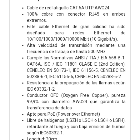
Cable de red latiguillo CAT.6A UTP AWG24
100% cobre con conector RJ45 en ambos
extremos.
Este cable Ethernet de gran calidad ha sido
diseñado para redes Ethernet de
10/100/1000/1000/10000 Mbit (10 Gigabit/s).
Alta velocidad de transmisión mediante una
frecuencia de trabajo de hasta 500 MHz.
Cumple las Normativas ANSI / TIA / EIA 568-B-1,
CAT6A, ISO / IEC 11801 CLASE E (2nd Edition),
CENELEC EN 50173-1, IEC 61156-5, CENELEC EN
50288-6-1, IEC 61156-6, CENELEC EN 50288-6-2.
Resistencia a la propagación de las llamas según
IEC 60332-1-2.
Conductor OFC (Oxygen Free Copper), pureza
99,9% con diámetro AWG24 que garantiza la
transferencia de datos
Apto para PoE (Power over Ethernet)
Libre de halógenos (LSZH o LSOH o LS0H o LSFH),
retardante al fuego y con baja emisión de humos
según IEC60332-1.
Longitud: 30cm