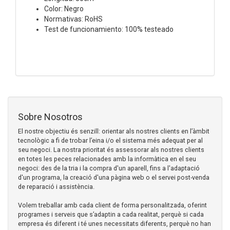
Color: Negro
Normativas: RoHS
Test de funcionamiento: 100% testeado
Sobre Nosotros
El nostre objectiu és senzill: orientar als nostres clients en l’àmbit
tecnològic a fi de trobar l’eina i/o el sistema més adequat per al
seu negoci. La nostra prioritat és assessorar als nostres clients
en totes les peces relacionades amb la informàtica en el seu
negoci: des de la tria i la compra d'un aparell, fins a l'adaptació
d'un programa, la creació d'una pàgina web o el servei post-venda
de reparació i assistència.
Volem treballar amb cada client de forma personalitzada, oferint
programes i serveis que s’adaptin a cada realitat, perquè si cada
empresa és diferent i té unes necessitats diferents, perquè no han