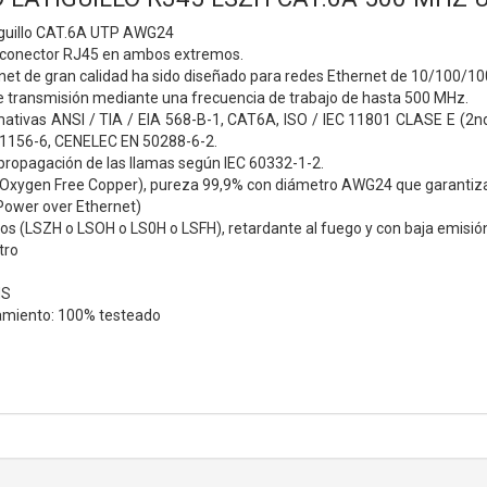
tiguillo CAT.6A UTP AWG24
 conector RJ45 en ambos extremos.
net de gran calidad ha sido diseñado para redes Ethernet de 10/100/10
de transmisión mediante una frecuencia de trabajo de hasta 500 MHz.
ativas ANSI / TIA / EIA 568-B-1, CAT6A, ISO / IEC 11801 CLASE E (2n
61156-6, CENELEC EN 50288-6-2.
 propagación de las llamas según IEC 60332-1-2.
Oxygen Free Copper), pureza 99,9% con diámetro AWG24 que garantiza 
Power over Ethernet)
nos (LSZH o LSOH o LS0H o LSFH), retardante al fuego y con baja emis
tro
HS
amiento: 100% testeado