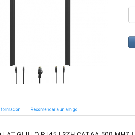
nformación
Recomendar a un amigo
D LATIGUILLO RJ45 LSZH CAT.6A 500 MHZ 