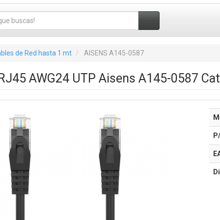
bles de Red hasta 1 mt
AISENS A145-0587
 RJ45 AWG24 UTP Aisens A145-0587 Cat
M
P
E
Di