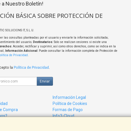
 a Nuestro Boletín!
CIÓN BÁSICA SOBRE PROTECCIÓN DE
TIC SOLUCIONS IT, S.L.U.
er las consultas planteadas por el usuario y enviarle la información solicitada;
sentimiento del usuario;
Destinatarios
: Solo se realizan cesiones si existe una
erechos
: Acceder, rectificar y suprimir, así como otros derechos, como se indica en la
nal;
Información Adicional
: Puede consultar la información completa de Protección de
olítica de Privacidad
.
acepto la
Política de Privacidad
.
Enviar
Información Legal
cidad
Política de Cookies
de Compra
Formas de Pago
mos?
Info3-Cloud