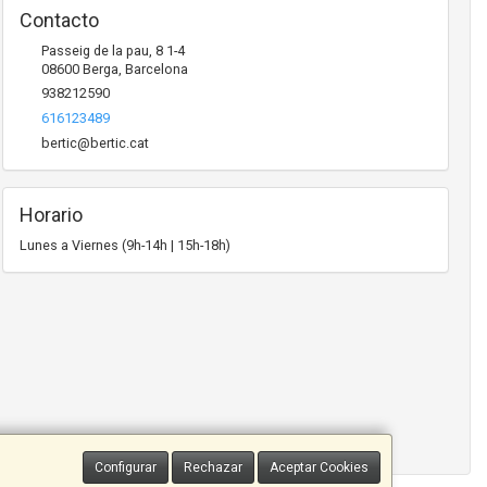
Contacto
Passeig de la pau, 8 1-4
08600
Berga
,
Barcelona
938212590
616123489
bertic@bertic.cat
Horario
Lunes a Viernes (9h-14h | 15h-18h)
Configurar
Rechazar
Aceptar Cookies