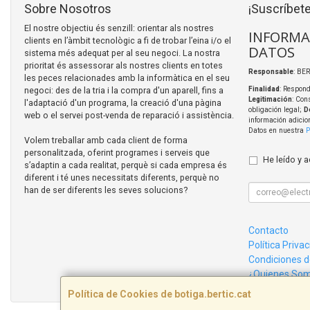
Sobre Nosotros
¡Suscríbete
El nostre objectiu és senzill: orientar als nostres
INFORMA
clients en l’àmbit tecnològic a fi de trobar l’eina i/o el
DATOS
sistema més adequat per al seu negoci. La nostra
prioritat és assessorar als nostres clients en totes
Responsable
: BER
les peces relacionades amb la informàtica en el seu
negoci: des de la tria i la compra d'un aparell, fins a
Finalidad
: Respond
Legitimación
: Con
l'adaptació d'un programa, la creació d'una pàgina
obligación legal;
D
web o el servei post-venda de reparació i assistència.
información adicio
Datos en nuestra
P
Volem treballar amb cada client de forma
personalitzada, oferint programes i serveis que
He leído y 
s’adaptin a cada realitat, perquè si cada empresa és
diferent i té unes necessitats diferents, perquè no
han de ser diferents les seves solucions?
Contacto
Política Priva
Condiciones 
¿Quienes So
Política de Cookies de botiga.bertic.cat