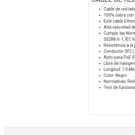
Cable de red la
100% cobre con
Este cable Ether
Alta velocidad 
Cumple las Norm
50288-6-1, IEC 
Resistencia a la
Conductor OFC (
Apto para PoE (
Libre de halóge
Longitud: 1.0 Me
Color: Negro
Normativas: Ro
Test de funcion