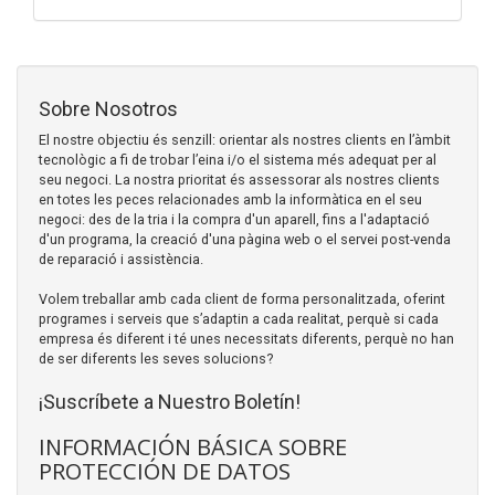
Sobre Nosotros
El nostre objectiu és senzill: orientar als nostres clients en l’àmbit
tecnològic a fi de trobar l’eina i/o el sistema més adequat per al
seu negoci. La nostra prioritat és assessorar als nostres clients
en totes les peces relacionades amb la informàtica en el seu
negoci: des de la tria i la compra d'un aparell, fins a l'adaptació
d'un programa, la creació d'una pàgina web o el servei post-venda
de reparació i assistència.
Volem treballar amb cada client de forma personalitzada, oferint
programes i serveis que s’adaptin a cada realitat, perquè si cada
empresa és diferent i té unes necessitats diferents, perquè no han
de ser diferents les seves solucions?
¡Suscríbete a Nuestro Boletín!
INFORMACIÓN BÁSICA SOBRE
PROTECCIÓN DE DATOS