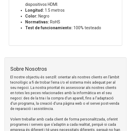
dispositivos HDMI.
Longitud:
1.5 metros
Color:
Negro
Normativas:
RoHS
Test de funcionamiento:
100% testeado
Sobre Nosotros
El nostre objectiu és senzill: orientar als nostres clients en l’àmbit
tecnològic a fi de trobar l’eina i/o el sistema més adequat per al
seu negoci. La nostra prioritat és assessorar als nostres clients
en totes les peces relacionades amb la informàtica en el seu
negoci: des de la tria i la compra d'un aparell, fins a l'adaptació
d'un programa, la creació d'una pàgina web o el servei post-venda
de reparació i assistència.
Volem treballar amb cada client de forma personalitzada, oferint
programes i serveis que s’adaptin a cada realitat, perquè si cada
empresa és diferent i té unes necessitats diferents, perquè no han