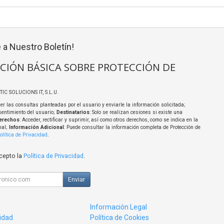
 a Nuestro Boletín!
CIÓN BÁSICA SOBRE PROTECCIÓN DE
TIC SOLUCIONS IT, S.L.U.
er las consultas planteadas por el usuario y enviarle la información solicitada;
sentimiento del usuario;
Destinatarios
: Solo se realizan cesiones si existe una
erechos
: Acceder, rectificar y suprimir, así como otros derechos, como se indica en la
nal;
Información Adicional
: Puede consultar la información completa de Protección de
olítica de Privacidad
.
acepto la
Política de Privacidad
.
Enviar
Información Legal
cidad
Política de Cookies