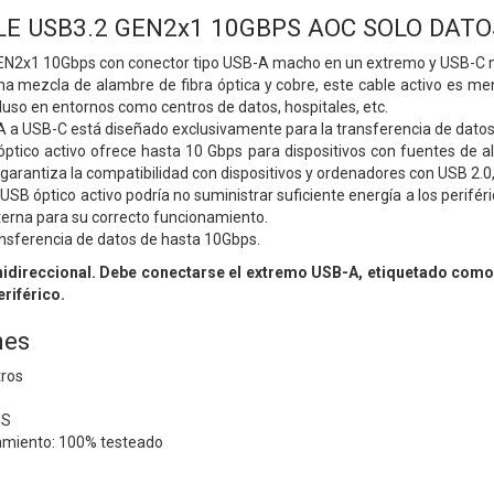
LE USB3.2 GEN2x1 10GBPS AOC SOLO DATO
EN2x1 10Gbps con conector tipo USB-A macho en un extremo y USB-C m
a mezcla de alambre de fibra óptica y cobre, este cable activo es men
ncluso en entornos como centros de datos, hospitales, etc.
A a USB-C está diseñado exclusivamente para la transferencia de datos
óptico activo ofrece hasta 10 Gbps para dispositivos con fuentes de a
arantiza la compatibilidad con dispositivos y ordenadores con USB 2.0, 3
 USB óptico activo podría no suministrar suficiente energía a los perifér
terna para su correcto funcionamiento.
ansferencia de datos de hasta 10Gbps.
unidireccional. Debe conectarse el extremo USB-A, etiquetado como
riférico.
nes
tros
HS
amiento: 100% testeado