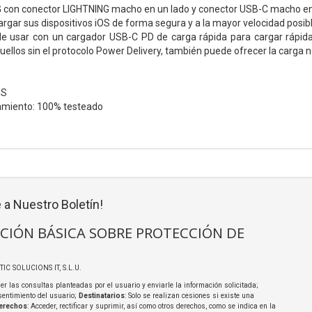
 con conector LIGHTNING macho en un lado y conector USB-C macho en 
argar sus dispositivos iOS de forma segura y a la mayor velocidad posi
de usar con un cargador USB-C PD de carga rápida para cargar rápid
quellos sin el protocolo Power Delivery, también puede ofrecer la carga 
HS
amiento: 100% testeado
 a Nuestro Boletín!
CIÓN BÁSICA SOBRE PROTECCIÓN DE
TIC SOLUCIONS IT, S.L.U.
er las consultas planteadas por el usuario y enviarle la información solicitada;
sentimiento del usuario;
Destinatarios
: Solo se realizan cesiones si existe una
erechos
: Acceder, rectificar y suprimir, así como otros derechos, como se indica en la