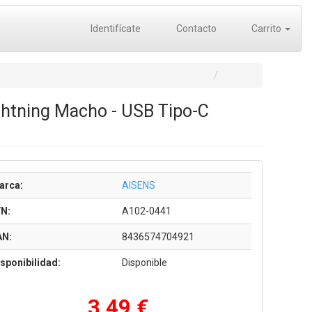
Identifícate
Contacto
Carrito
ghtning Macho - USB Tipo-C
arca:
AISENS
/N:
A102-0441
AN:
8436574704921
sponibilidad:
Disponible
3,49 €