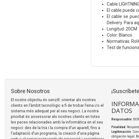
Cable LIGHTNING
El cable puede c
El cable se pue
Delivery. Para a
Longitud: 20CM
Color: Blanco
Normativas: Ro
Test de funcion
Sobre Nosotros
¡Suscríbete
El nostre objectiu és senzill: orientar als nostres
INFORMA
clients en l’àmbit tecnològic a fi de trobar l’eina i/o el
DATOS
sistema més adequat per al seu negoci. La nostra
prioritat és assessorar als nostres clients en totes
Responsable
: BER
les peces relacionades amb la informàtica en el seu
negoci: des de la tria i la compra d'un aparell, fins a
Finalidad
: Respond
Legitimación
: Con
l'adaptació d'un programa, la creació d'una pàgina
obligación legal;
D
web o el servei post-venda de reparació i assistència.