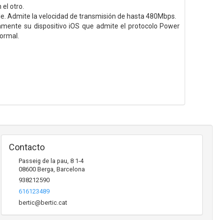
el otro.
ble. Admite la velocidad de transmisión de hasta 480Mbps.
amente su dispositivo iOS que admite el protocolo Power
normal.
Contacto
Passeig de la pau, 8 1-4
08600
Berga
,
Barcelona
938212590
616123489
bertic@bertic.cat