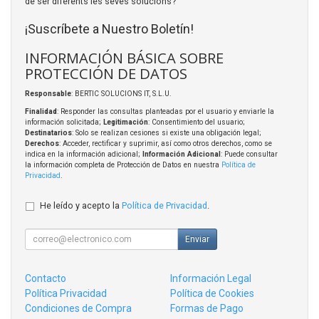
de ser diferents les seves solucions?
¡Suscríbete a Nuestro Boletín!
INFORMACIÓN BÁSICA SOBRE
PROTECCIÓN DE DATOS
Responsable
: BERTIC SOLUCIONS IT, S.L.U.
Finalidad
: Responder las consultas planteadas por el usuario y enviarle la
información solicitada;
Legitimación
: Consentimiento del usuario;
Destinatarios
: Solo se realizan cesiones si existe una obligación legal;
Derechos
: Acceder, rectificar y suprimir, así como otros derechos, como se
indica en la información adicional;
Información Adicional
: Puede consultar
la información completa de Protección de Datos en nuestra
Política de
Privacidad
.
He leído y acepto la
Política de Privacidad
.
Enviar
Contacto
Información Legal
Política Privacidad
Política de Cookies
Condiciones de Compra
Formas de Pago