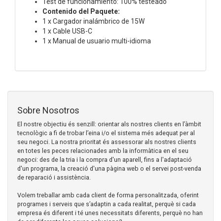
Test de funcionamiento: 100% testeado
Contenido del Paquete:
1 x Cargador inalámbrico de 15W
1 x Cable USB-C
1 x Manual de usuario multi-idioma
Sobre Nosotros
El nostre objectiu és senzill: orientar als nostres clients en l’àmbit
tecnològic a fi de trobar l’eina i/o el sistema més adequat per al
seu negoci. La nostra prioritat és assessorar als nostres clients
en totes les peces relacionades amb la informàtica en el seu
negoci: des de la tria i la compra d'un aparell, fins a l'adaptació
d'un programa, la creació d'una pàgina web o el servei post-venda
de reparació i assistència.
Volem treballar amb cada client de forma personalitzada, oferint
programes i serveis que s’adaptin a cada realitat, perquè si cada
empresa és diferent i té unes necessitats diferents, perquè no han