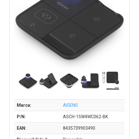
Marca:
AISENS
P/N:
ASCH-15W4WC062-BK
EAN:
8435739903490