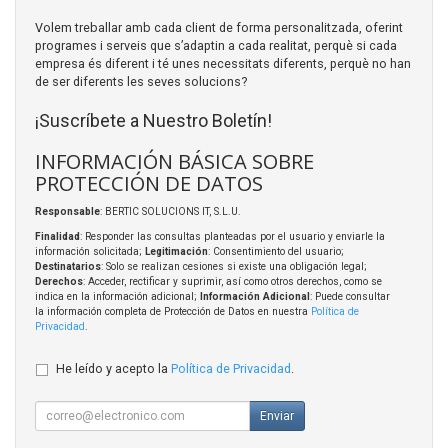
Volem treballar amb cada client de forma personalitzada, oferint
programes i serveis que s’adaptin a cada realitat, perquè si cada
empresa és diferent i té unes necessitats diferents, perquè no han
de ser diferents les seves solucions?
¡Suscríbete a Nuestro Boletín!
INFORMACIÓN BÁSICA SOBRE
PROTECCIÓN DE DATOS
Responsable
: BERTIC SOLUCIONS IT, S.L.U.
Finalidad
: Responder las consultas planteadas por el usuario y enviarle la
información solicitada;
Legitimación
: Consentimiento del usuario;
Destinatarios
: Solo se realizan cesiones si existe una obligación legal;
Derechos
: Acceder, rectificar y suprimir, así como otros derechos, como se
indica en la información adicional;
Información Adicional
: Puede consultar
la información completa de Protección de Datos en nuestra
Política de
Privacidad
.
He leído y acepto la
Política de Privacidad
.
Enviar