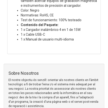
también acercar equipos de grabación magnética
e instrumentos de precisión al cargador.
Color: Negro
Normativas: RoHS, CE
Test de funcionamiento: 100% testeado
Contenido del Paquete:
1 x Cargador inalámbrico 4 en 1 de 15W
1 x Cable USB-C
1 x Manual de usuario multi-idioma
Sobre Nosotros
El nostre objectiu és senzill: orientar als nostres clients en l’àmbit
tecnològic a fi de trobar l’eina i/o el sistema més adequat per al
seu negoci. La nostra prioritat és assessorar als nostres clients
en totes les peces relacionades amb la informàtica en el seu
negoci: des de la tria i la compra d'un aparell, fins a l'adaptació
d'un programa, la creació d'una pàgina web o el servei post-venda
de reparació i assistència.