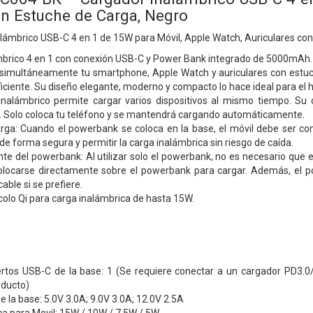
on Estuche de Carga, Negro
lámbrico USB-C 4 en 1 de 15W para Móvil, Apple Watch, Auriculares con
brico 4 en 1 con conexión USB-C y Power Bank integrado de 5000mAh.
simultáneamente tu smartphone, Apple Watch y auriculares con estuc
iciente. Su diseño elegante, moderno y compacto lo hace ideal para el hog
nalámbrico permite cargar varios dispositivos al mismo tiempo. Su d
a. Solo coloca tu teléfono y se mantendrá cargando automáticamente.
ga: Cuando el powerbank se coloca en la base, el móvil debe ser co
de forma segura y permitir la carga inalámbrica sin riesgo de caída.
te del powerbank: Al utilizar solo el powerbank, no es necesario que 
locarse directamente sobre el powerbank para cargar. Además, el p
able si se prefiere.
olo Qi para carga inalámbrica de hasta 15W.
rtos USB-C de la base: 1 (Se requiere conectar a un cargador PD3.0
oducto)
 la base: 5.0V 3.0A; 9.0V 3.0A; 12.0V 2.5A