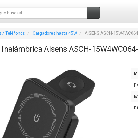
 / Teléfonos
Cargadores hasta 45W
AISENS ASCH-15W4WC064
a Inalámbrica Aisens ASCH-15W4WC064
M
P
E
Di