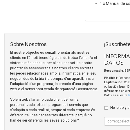
1 x Manual de us
Sobre Nosotros
¡Suscríbete
El nostre objectiu és senzill: orientar als nostres
INFORMA
clients en l’àmbit tecnològic a fi de trobar l’eina i/o el
DATOS
sistema més adequat per al seu negoci. La nostra
prioritat és assessorar als nostres clients en totes
Responsable
: BER
les peces relacionades amb la informàtica en el seu
negoci: des de la tria i la compra d'un aparell, fins a
Finalidad
: Respond
Legitimación
: Con
l'adaptació d'un programa, la creació d'una pàgina
obligación legal;
D
web o el servei post-venda de reparació i assistència.
información adicio
Datos en nuestra
P
Volem treballar amb cada client de forma
personalitzada, oferint programes i serveis que
He leído y 
s’adaptin a cada realitat, perquè si cada empresa és
diferent i té unes necessitats diferents, perquè no
han de ser diferents les seves solucions?