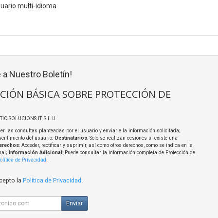
uario multi-idioma
 a Nuestro Boletín!
CIÓN BÁSICA SOBRE PROTECCIÓN DE
TIC SOLUCIONS IT, S.L.U.
er las consultas planteadas por el usuario y enviarle la información solicitada;
sentimiento del usuario;
Destinatarios
: Solo se realizan cesiones si existe una
erechos
: Acceder, rectificar y suprimir, así como otros derechos, como se indica en la
nal;
Información Adicional
: Puede consultar la información completa de Protección de
olítica de Privacidad
.
acepto la
Política de Privacidad
.
Enviar