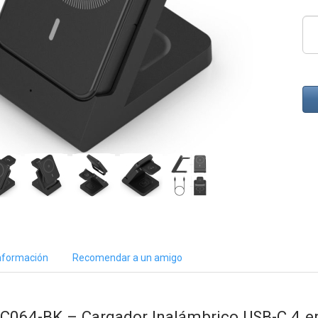
nformación
Recomendar a un amigo
64-BK – Cargador Inalámbrico USB-C 4 en 