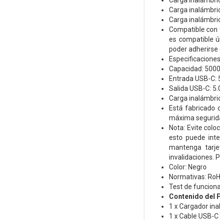
Carga inalámbric
Carga inalámbric
Carga inalámbric
Compatible con t
es compatible ú
poder adherirse 
Especificacione
Capacidad: 50
Entrada USB-C: 5
Salida USB-C: 5.
Carga inalámbric
Está fabricado 
máxima seguridad
Nota: Evite colo
esto puede int
mantenga tarje
invalidaciones. 
Color: Negro
Normativas: RoH
Test de funcion
Contenido del 
1 x Cargador in
1 x Cable USB-C