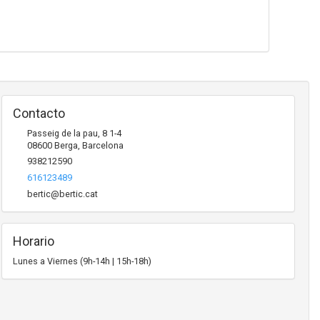
Contacto
Passeig de la pau, 8 1-4
08600
Berga
,
Barcelona
938212590
616123489
bertic@bertic.cat
Horario
Lunes a Viernes (9h-14h | 15h-18h)