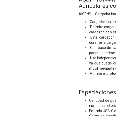
Auriculares c
AISENS – Cargador ina
Cargador inalám
Permite cargar 
carga rápida y ef
Este cargador i
durante la carg
Con base de car
poder adherirse 
Uso independien
ya que puede co
móvil mediante c
Admite el protoc
Especiaciones
Cantidad de pue
incluido en el pr
Entrada USB-C de