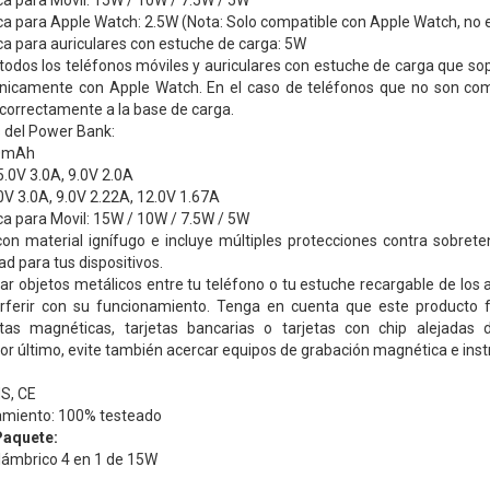
a para Movil: 15W / 10W / 7.5W / 5W
a para Apple Watch: 2.5W (Nota: Solo compatible con Apple Watch, no e
a para auriculares con estuche de carga: 5W
odos los teléfonos móviles y auriculares con estuche de carga que sopor
nicamente con Apple Watch. En el caso de teléfonos que no son co
correctamente a la base de carga.
s del Power Bank:
00mAh
.0V 3.0A, 9.0V 2.0A
0V 3.0A, 9.0V 2.22A, 12.0V 1.67A
a para Movil: 15W / 10W / 7.5W / 5W
con material ignífugo e incluye múltiples protecciones contra sobrete
 para tus dispositivos.
car objetos metálicos entre tu teléfono o tu estuche recargable de los a
erferir con su funcionamiento. Tenga en cuenta que este producto
tas magnéticas, tarjetas bancarias o tarjetas con chip alejadas 
Por último, evite también acercar equipos de grabación magnética e inst
S, CE
amiento: 100% testeado
Paquete:
alámbrico 4 en 1 de 15W