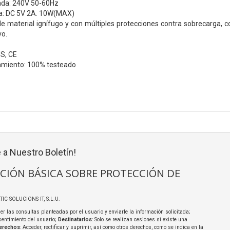
ada: 240V 50-60Hz
da: DC 5V 2A. 10W(MAX)
e material ignífugo y con múltiples protecciones contra sobrecarga, c
vo.
S, CE
amiento: 100% testeado
 a Nuestro Boletín!
CIÓN BÁSICA SOBRE PROTECCIÓN DE
TIC SOLUCIONS IT, S.L.U.
er las consultas planteadas por el usuario y enviarle la información solicitada;
sentimiento del usuario;
Destinatarios
: Solo se realizan cesiones si existe una
erechos
: Acceder, rectificar y suprimir, así como otros derechos, como se indica en la