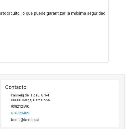
ortocircuito, lo que puede garantizar la máxima seguridad
Contacto
Passeig de la pau, 8 1-4
08600
Berga
,
Barcelona
938212590
616123489
bertic@bertic.cat