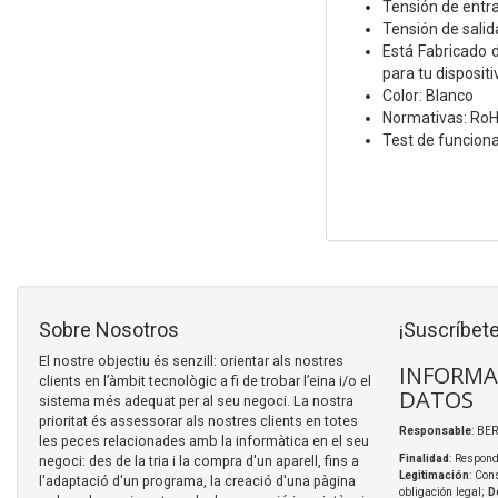
Tensión de entr
Tensión de sali
Está Fabricado d
para tu dispositi
Color: Blanco
Normativas: RoH
Test de funcion
Sobre Nosotros
¡Suscríbete
El nostre objectiu és senzill: orientar als nostres
INFORMA
clients en l’àmbit tecnològic a fi de trobar l’eina i/o el
DATOS
sistema més adequat per al seu negoci. La nostra
prioritat és assessorar als nostres clients en totes
Responsable
: BER
les peces relacionades amb la informàtica en el seu
negoci: des de la tria i la compra d'un aparell, fins a
Finalidad
: Respond
Legitimación
: Con
l'adaptació d'un programa, la creació d'una pàgina
obligación legal;
D