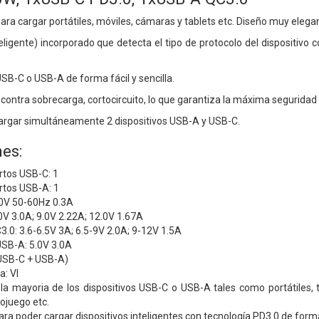
a cargar portátiles, móviles, cámaras y tablets etc. Diseño muy elegan
teligente) incorporado que detecta el tipo de protocolo del dispositiv
USB-C o USB-A de forma fácil y sencilla.
contra sobrecarga, cortocircuito, lo que garantiza la máxima seguridad 
argar simultáneamente 2 dispositivos USB-A y USB-C.
es:
rtos USB-C: 1
rtos USB-A: 1
0V 50-60Hz 0.3A
0V 3.0A; 9.0V 2.22A; 12.0V 1.67A
.0: 3.6-6.5V 3A; 6.5-9V 2.0A; 9-12V 1.5A
USB-A: 5.0V 3.0A
USB-C + USB-A)
a: VI
la mayoria de los dispositivos USB-C o USB-A tales como portátiles,
ojuego etc.
ra poder cargar dispositivos inteligentes con tecnología PD3.0 de form