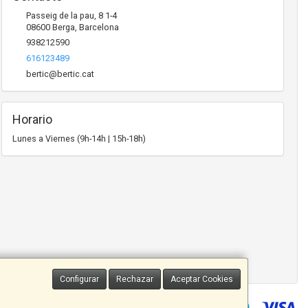
Passeig de la pau, 8 1-4
08600
Berga
,
Barcelona
938212590
616123489
bertic@bertic.cat
Horario
Lunes a Viernes (9h-14h | 15h-18h)
Configurar
Rechazar
Aceptar Cookies