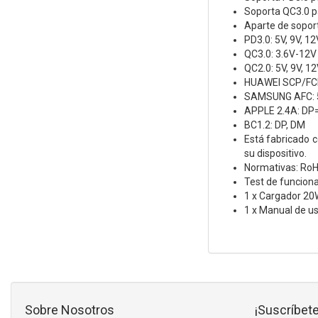
Soporta QC3.0 pa
Aparte de soport
PD3.0: 5V, 9V, 12
QC3.0: 3.6V-12V
QC2.0: 5V, 9V, 1
HUAWEI SCP/FCP
SAMSUNG AFC: 5
APPLE 2.4A: DP
BC1.2: DP, DM
Está fabricado c
su dispositivo.
Normativas: RoH
Test de funcion
1 x Cargador 2
1 x Manual de us
Sobre Nosotros
¡Suscríbete