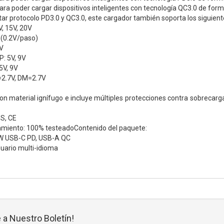
ra poder cargar dispositivos inteligentes con tecnología QC3.0 de for
ar protocolo PD3.0 y QC3.0, este cargador también soporta los siguient
V, 15V, 20V
 (0.2V/paso)
2V
: 5V, 9V
V, 9V
=2.7V, DM=2.7V
on material ignífugo e incluye múltiples protecciones contra sobrecarga
S, CE
amiento: 100% testeadoContenido del paquete:
0W USB-C PD, USB-A QC
uario multi-idioma
 a Nuestro Boletín!