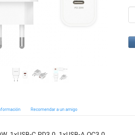
nformación
Recomendar a un amigo
, 1xUSB-C PD3.0, 1xUSB-A QC3.0