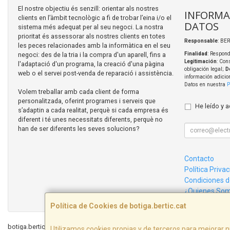
El nostre objectiu és senzill: orientar als nostres
INFORMA
clients en l’àmbit tecnològic a fi de trobar l’eina i/o el
DATOS
sistema més adequat per al seu negoci. La nostra
prioritat és assessorar als nostres clients en totes
Responsable
: BER
les peces relacionades amb la informàtica en el seu
negoci: des de la tria i la compra d'un aparell, fins a
Finalidad
: Respond
Legitimación
: Con
l'adaptació d'un programa, la creació d'una pàgina
obligación legal;
D
web o el servei post-venda de reparació i assistència.
información adicio
Datos en nuestra
P
Volem treballar amb cada client de forma
personalitzada, oferint programes i serveis que
He leído y 
s’adaptin a cada realitat, perquè si cada empresa és
diferent i té unes necessitats diferents, perquè no
han de ser diferents les seves solucions?
Contacto
Política Priva
Condiciones 
¿Quienes So
Política de Cookies de botiga.bertic.cat
botiga.bertic.cat © 2026
Utilizamos cookies propias y de terceros para mejorar n