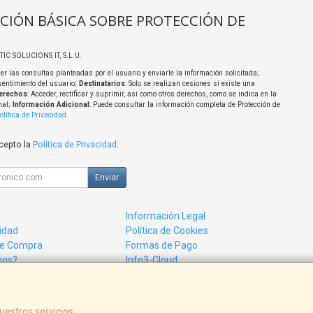
CIÓN BÁSICA SOBRE PROTECCIÓN DE
TIC SOLUCIONS IT, S.L.U.
er las consultas planteadas por el usuario y enviarle la información solicitada;
sentimiento del usuario;
Destinatarios
: Solo se realizan cesiones si existe una
erechos
: Acceder, rectificar y suprimir, así como otros derechos, como se indica en la
nal;
Información Adicional
: Puede consultar la información completa de Protección de
olítica de Privacidad
.
acepto la
Política de Privacidad
.
Enviar
Información Legal
cidad
Política de Cookies
de Compra
Formas de Pago
mos?
Info3-Cloud
uestros servicios.