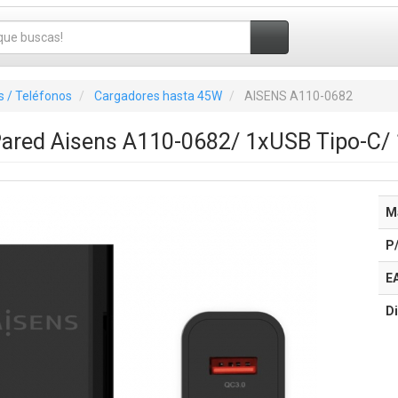
 / Teléfonos
Cargadores hasta 45W
AISENS A110-0682
Pared Aisens A110-0682/ 1xUSB Tipo-C/
M
P
E
Di