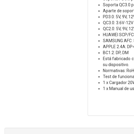
Soporta QC3.0 pa
Aparte de soport
PD3.0: 5V, 9V, 12
QC3.0: 3.6V-12V
QC2.0: 5V, 9V, 1
HUAWEI SCP/FCP
SAMSUNG AFC: 5
APPLE 2.4A: DP
BC1.2: DP, DM
Está fabricado c
su dispositivo.
Normativas: RoH
Test de funcion
1 x Cargador 2
1 x Manual de us