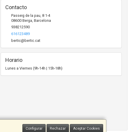
Contacto
Passeig de la pau, 8 1-4
08600
Berga
,
Barcelona
938212590
616123489
bertic@bertic.cat
Horario
Lunes a Viernes (9h-14h | 15h-18h)
Configurar
Rechazar
Aceptar Cookies