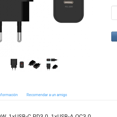
nformación
Recomendar a un amigo
, 1xUSB-C PD3.0, 1xUSB-A QC3.0