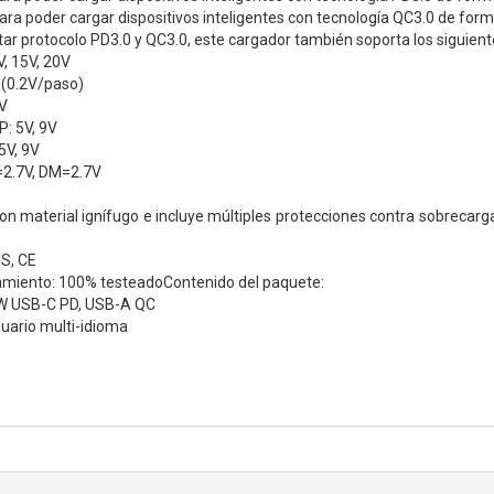
ra poder cargar dispositivos inteligentes con tecnología QC3.0 de for
ar protocolo PD3.0 y QC3.0, este cargador también soporta los siguient
V, 15V, 20V
 (0.2V/paso)
2V
: 5V, 9V
V, 9V
=2.7V, DM=2.7V
on material ignífugo e incluye múltiples protecciones contra sobrecarga
S, CE
amiento: 100% testeadoContenido del paquete:
0W USB-C PD, USB-A QC
uario multi-idioma