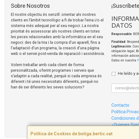
Sobre Nosotros
¡Suscríbete
El nostre objectiu és senzill: orientar als nostres
INFORMA
clients en l’àmbit tecnològic a fi de trobar l’eina i/o el
DATOS
sistema més adequat per al seu negoci. La nostra
prioritat és assessorar als nostres clients en totes
Responsable
: BER
les peces relacionades amb la informàtica en el seu
negoci: des de la tria i la compra d'un aparell, fins a
Finalidad
: Respond
Legitimación
: Con
l'adaptació d'un programa, la creació d'una pàgina
obligación legal;
D
web o el servei post-venda de reparació i assistència.
información adicio
Datos en nuestra
P
Volem treballar amb cada client de forma
personalitzada, oferint programes i serveis que
He leído y 
s’adaptin a cada realitat, perquè si cada empresa és
diferent i té unes necessitats diferents, perquè no
han de ser diferents les seves solucions?
Contacto
Política Priva
Condiciones 
¿Quienes So
Política de Cookies de botiga.bertic.cat