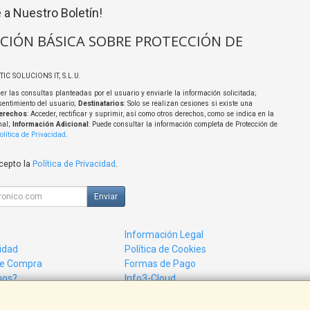
 a Nuestro Boletín!
CIÓN BÁSICA SOBRE PROTECCIÓN DE
TIC SOLUCIONS IT, S.L.U.
er las consultas planteadas por el usuario y enviarle la información solicitada;
sentimiento del usuario;
Destinatarios
: Solo se realizan cesiones si existe una
erechos
: Acceder, rectificar y suprimir, así como otros derechos, como se indica en la
nal;
Información Adicional
: Puede consultar la información completa de Protección de
olítica de Privacidad
.
acepto la
Política de Privacidad
.
Enviar
Información Legal
cidad
Política de Cookies
de Compra
Formas de Pago
mos?
Info3-Cloud