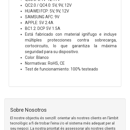
QC2.0 / QC4.0: 5V, 9V, 12V
HUAWEI FCP: 5V, 9V, 12V
SAMSUNG AFC: 9V
APPLE: 5V 2.4A
BC1.2: DCP 5V 1.5A
Está fabricado con material ignífugo e incluye
múltiples protecciones contra sobrecarga,
cortocircuito, lo que garantiza la máxima
seguridad para su dispositivo.
Color: Blanco
Normativas: RoHS, CE
Test de funcionamiento: 100% testeado
Sobre Nosotros
El nostre objectiu és senzill: orientar als nostres clients en l’àmbit
tecnològic a fi de trobar l’eina i/o el sistema més adequat per al
seu negoci. La nostra prioritat és assessorar als nostres clients