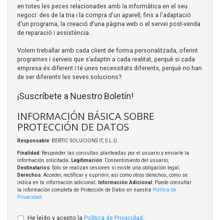
en totes les peces relacionades amb la informàtica en el seu
negoci: des de la tria i la compra d'un aparell, fins a l'adaptació
d'un programa, la creació d'una pàgina web o el servei post-venda
de reparació i assistència.
Volem treballar amb cada client de forma personalitzada, oferint
programes i serveis que s’adaptin a cada realitat, perquè si cada
empresa és diferent i té unes necessitats diferents, perquè no han
de ser diferents les seves solucions?
¡Suscríbete a Nuestro Boletín!
INFORMACIÓN BÁSICA SOBRE
PROTECCIÓN DE DATOS
Responsable
: BERTIC SOLUCIONS IT, S.L.U.
Finalidad
: Responder las consultas planteadas por el usuario y enviarle la
información solicitada;
Legitimación
: Consentimiento del usuario;
Destinatarios
: Solo se realizan cesiones si existe una obligación legal;
Derechos
: Acceder, rectificar y suprimir, así como otros derechos, como se
indica en la información adicional;
Información Adicional
: Puede consultar
la información completa de Protección de Datos en nuestra
Política de
Privacidad
.
He leído y acepto la
Política de Privacidad
.