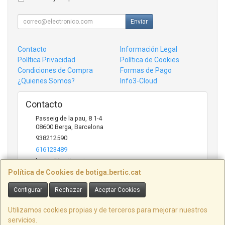
Enviar
Contacto
Información Legal
Política Privacidad
Política de Cookies
Condiciones de Compra
Formas de Pago
¿Quienes Somos?
Info3-Cloud
Contacto
Passeig de la pau, 8 1-4
08600
Berga
,
Barcelona
938212590
616123489
bertic@bertic.cat
Política de Cookies de botiga.bertic.cat
Configurar
Rechazar
Aceptar Cookies
Horario
Lunes a Viernes (9h-14h | 15h-18h)
Utilizamos cookies propias y de terceros para mejorar nuestros
servicios.