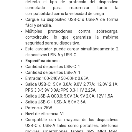
detecta el tipo de protocolo del dispositivo
conectado para maximizar tanto la
compatibilidad como la velocidad de carga.
Cargue su dispositivo USB-C o USB-A de forma
fácil y sencilla.
Múltiples protecciones contra sobrecarga,
cortocircuito, lo que garantiza la máxima
seguridad para su dispositivo.
Este cargador puede cargar simultáneamente 2
dispositivos USB-A y USB-C.
Especificaciones:
Cantidad de puertos USB-C: 1
Cantidad de puertos USB-A: 1
Entrada: 100-240V 50-60Hz 0.65A
Salida USB-C: 5.0V 3.0A; 9.0V 2.77A; 12.0V 2.1A;
PPS 3.3-5.9V 3.0A; PPS 3.3-11V 2.25A
Salida USB-A QC3.0: 5.0V 3A; 9V 2.0A; 12V 1.5A
Salida USB-C + USB-A: 5.0V 3.6A
Potencia: 25W
Nivel de eficiencia: VI
Compatible con la mayoria de los dispositivos
USB-C o USB-A tales como portátiles, teléfonos
móviles, smartphones, tablets, GPS, MP3, MP4,