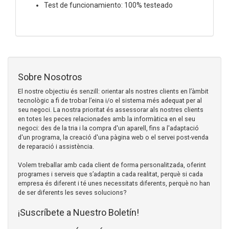
Test de funcionamiento: 100% testeado
Sobre Nosotros
El nostre objectiu és senzill: orientar als nostres clients en l’àmbit
tecnològic a fi de trobar l’eina i/o el sistema més adequat per al
seu negoci. La nostra prioritat és assessorar als nostres clients
en totes les peces relacionades amb la informàtica en el seu
negoci: des de la tria i la compra d'un aparell, fins a l'adaptació
d'un programa, la creació d'una pàgina web o el servei post-venda
de reparació i assistència.
Volem treballar amb cada client de forma personalitzada, oferint
programes i serveis que s’adaptin a cada realitat, perquè si cada
empresa és diferent i té unes necessitats diferents, perquè no han
de ser diferents les seves solucions?
¡Suscríbete a Nuestro Boletín!