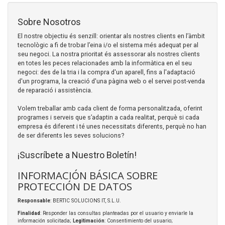
Sobre Nosotros
El nostre objectiu és senzill: orientar als nostres clients en l’àmbit
tecnològic a fi de trobar l’eina i/o el sistema més adequat per al
seu negoci. La nostra prioritat és assessorar als nostres clients
en totes les peces relacionades amb la informàtica en el seu
negoci: des de la tria i la compra d'un aparell, fins a l'adaptació
d'un programa, la creació d'una pàgina web o el servei post-venda
de reparació i assistència.
Volem treballar amb cada client de forma personalitzada, oferint
programes i serveis que s’adaptin a cada realitat, perquè si cada
empresa és diferent i té unes necessitats diferents, perquè no han
de ser diferents les seves solucions?
¡Suscríbete a Nuestro Boletín!
INFORMACIÓN BÁSICA SOBRE
PROTECCIÓN DE DATOS
Responsable
: BERTIC SOLUCIONS IT, S.L.U.
Finalidad
: Responder las consultas planteadas por el usuario y enviarle la
información solicitada;
Legitimación
: Consentimiento del usuario;