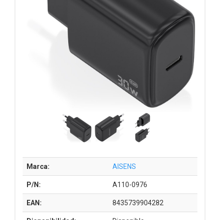
Marca:
AISENS
P/N:
A110-0976
EAN:
8435739904282