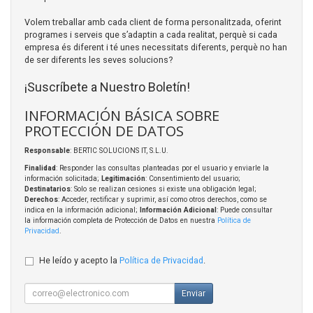
Volem treballar amb cada client de forma personalitzada, oferint
programes i serveis que s’adaptin a cada realitat, perquè si cada
empresa és diferent i té unes necessitats diferents, perquè no han
de ser diferents les seves solucions?
¡Suscríbete a Nuestro Boletín!
INFORMACIÓN BÁSICA SOBRE
PROTECCIÓN DE DATOS
Responsable
: BERTIC SOLUCIONS IT, S.L.U.
Finalidad
: Responder las consultas planteadas por el usuario y enviarle la
información solicitada;
Legitimación
: Consentimiento del usuario;
Destinatarios
: Solo se realizan cesiones si existe una obligación legal;
Derechos
: Acceder, rectificar y suprimir, así como otros derechos, como se
indica en la información adicional;
Información Adicional
: Puede consultar
la información completa de Protección de Datos en nuestra
Política de
Privacidad
.
He leído y acepto la
Política de Privacidad
.
Enviar