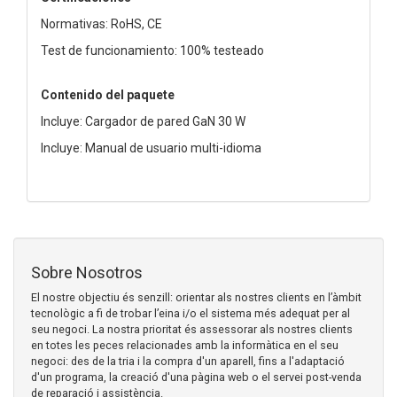
Normativas: RoHS, CE
Test de funcionamiento: 100% testeado
Contenido del paquete
Incluye: Cargador de pared GaN 30 W
Incluye: Manual de usuario multi-idioma
Sobre Nosotros
El nostre objectiu és senzill: orientar als nostres clients en l’àmbit
tecnològic a fi de trobar l’eina i/o el sistema més adequat per al
seu negoci. La nostra prioritat és assessorar als nostres clients
en totes les peces relacionades amb la informàtica en el seu
negoci: des de la tria i la compra d'un aparell, fins a l'adaptació
d'un programa, la creació d'una pàgina web o el servei post-venda
de reparació i assistència.