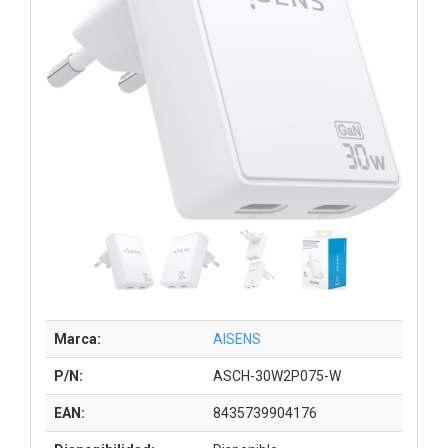
Marca:
AISENS
P/N:
ASCH-30W2P075-W
EAN:
8435739904176