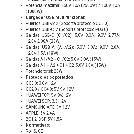
Potencia máxima: 250V 10A (2500W) / 100V 10A
(1000W)
Cargador USB Multifuncional:
Puertos USB-A: 2 (Soporta protocolo QC3.0)
Puertos USB-C: 2 (Soporta protocolo PD3.0)
Salidas USB-C (C1/C2): 5.0V 3.0A; 9.0V 2.77A;
12.0V 2.08A (25W)
Salidas USB-A (A1/A2): 5.0V 3.0A; 9.0V 2.0A;
12.0V 1.5A (18W)
Salidas A1/A2 + C1/C2: 5.0V 3.0A (15W)
Salidas A1 + A2 + C1 + C2: 5.0V 3.0A (15W)
Potencia total: 25W
Protocolos soportados:
QC3.0: 3.6V-12V
QC2.0 / QC4.0: 5V, 9V, 12V
HUAWEI FCP: 5V, 9V, 12V
HUAWEI SCP: 3.3-12V
SAMSUNG AFC: 9V, 12V
APPLE: 5V 2.4A
BC1.2: DCP 5V 1.5A
Normativas:
RoHS, CE