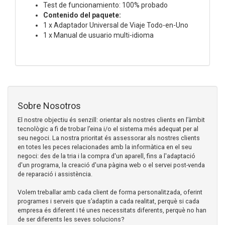
Test de funcionamiento: 100% probado
Contenido del paquete:
1 x Adaptador Universal de Viaje Todo-en-Uno
1 x Manual de usuario multi-idioma
Sobre Nosotros
El nostre objectiu és senzill: orientar als nostres clients en l’àmbit
tecnològic a fi de trobar l’eina i/o el sistema més adequat per al
seu negoci. La nostra prioritat és assessorar als nostres clients
en totes les peces relacionades amb la informàtica en el seu
negoci: des de la tria i la compra d'un aparell, fins a l'adaptació
d'un programa, la creació d'una pàgina web o el servei post-venda
de reparació i assistència.
Volem treballar amb cada client de forma personalitzada, oferint
programes i serveis que s’adaptin a cada realitat, perquè si cada
empresa és diferent i té unes necessitats diferents, perquè no han
de ser diferents les seves solucions?