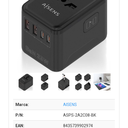
Marca:
AISENS
P/N:
ASPS-2A2C08-BK
EAN:
8435739902974