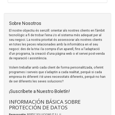
Sobre Nosotros
El nostre objectiu és senzill: orientar als nostres clients en l’àmbit
tecnològic a fi de trobar l’eina i/o el sistema més adequat per al
seu negoci. La nostra prioritat és assessorar als nostres clients
en totes les peces relacionades amb la informàtica en el seu
negoci: des de la tria i la compra d'un aparell, fins a l'adaptació
d'un programa, la creació d'una pàgina web o el servei post-venda
de reparació i assistència.
Volem treballar amb cada client de forma personalitzada, oferint
programes i serveis que s’adaptin a cada realitat, perquè si cada
empresa és diferent i té unes necessitats diferents, perquè no han
de ser diferents les seves solucions?
¡Suscríbete a Nuestro Boletín!
INFORMACIÓN BÁSICA SOBRE
PROTECCIÓN DE DATOS
Responsable
: BERTIC SOLUCIONS IT, S.L.U.