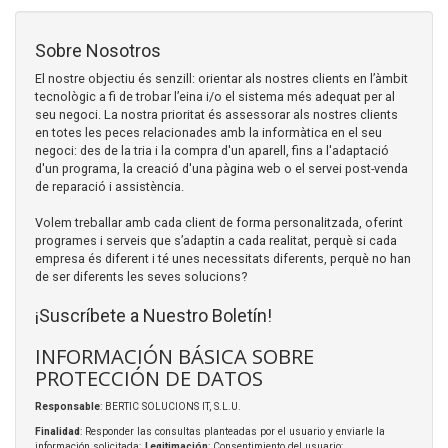
Sobre Nosotros
El nostre objectiu és senzill: orientar als nostres clients en l’àmbit
tecnològic a fi de trobar l’eina i/o el sistema més adequat per al
seu negoci. La nostra prioritat és assessorar als nostres clients
en totes les peces relacionades amb la informàtica en el seu
negoci: des de la tria i la compra d'un aparell, fins a l'adaptació
d'un programa, la creació d'una pàgina web o el servei post-venda
de reparació i assistència.
Volem treballar amb cada client de forma personalitzada, oferint
programes i serveis que s’adaptin a cada realitat, perquè si cada
empresa és diferent i té unes necessitats diferents, perquè no han
de ser diferents les seves solucions?
¡Suscríbete a Nuestro Boletín!
INFORMACIÓN BÁSICA SOBRE
PROTECCIÓN DE DATOS
Responsable
: BERTIC SOLUCIONS IT, S.L.U.
Finalidad
: Responder las consultas planteadas por el usuario y enviarle la
información solicitada;
Legitimación
: Consentimiento del usuario;