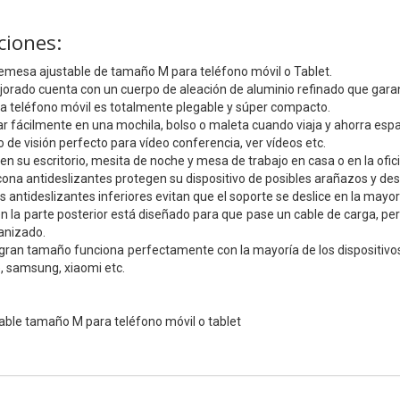
ciones:
emesa ajustable de tamaño M para teléfono móvil o Tablet.
orado cuenta con un cuerpo de aleación de aluminio refinado que garant
a teléfono móvil es totalmente plegable y súper compacto.
 fácilmente en una mochila, bolso o maleta cuando viaja y ahorra espa
 de visión perfecto para vídeo conferencia, ver vídeos etc.
en su escritorio, mesita de noche y mesa de trabajo en casa o en la ofic
icona antideslizantes protegen su dispositivo de posibles arañazos y de
s antideslizantes inferiores evitan que el soporte se deslice en la mayor
 en la parte posterior está diseñado para que pase un cable de carga, pe
ganizado.
gran tamaño funciona perfectamente con la mayoría de los dispositivos
e, samsung, xiaomi etc.
able tamaño M para teléfono móvil o tablet