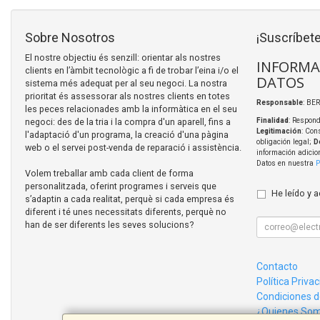
Sobre Nosotros
¡Suscríbete
El nostre objectiu és senzill: orientar als nostres
INFORMA
clients en l’àmbit tecnològic a fi de trobar l’eina i/o el
DATOS
sistema més adequat per al seu negoci. La nostra
prioritat és assessorar als nostres clients en totes
Responsable
: BER
les peces relacionades amb la informàtica en el seu
negoci: des de la tria i la compra d'un aparell, fins a
Finalidad
: Respond
Legitimación
: Con
l'adaptació d'un programa, la creació d'una pàgina
obligación legal;
D
web o el servei post-venda de reparació i assistència.
información adicio
Datos en nuestra
P
Volem treballar amb cada client de forma
personalitzada, oferint programes i serveis que
He leído y 
s’adaptin a cada realitat, perquè si cada empresa és
diferent i té unes necessitats diferents, perquè no
han de ser diferents les seves solucions?
Contacto
Política Priva
Condiciones 
¿Quienes So