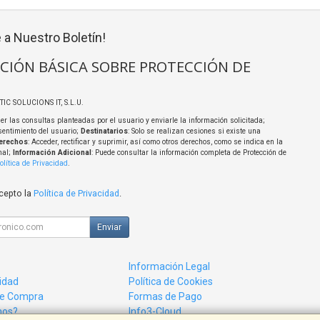
 a Nuestro Boletín!
CIÓN BÁSICA SOBRE PROTECCIÓN DE
TIC SOLUCIONS IT, S.L.U.
er las consultas planteadas por el usuario y enviarle la información solicitada;
sentimiento del usuario;
Destinatarios
: Solo se realizan cesiones si existe una
erechos
: Acceder, rectificar y suprimir, así como otros derechos, como se indica en la
nal;
Información Adicional
: Puede consultar la información completa de Protección de
olítica de Privacidad
.
acepto la
Política de Privacidad
.
Enviar
Información Legal
cidad
Política de Cookies
de Compra
Formas de Pago
mos?
Info3-Cloud