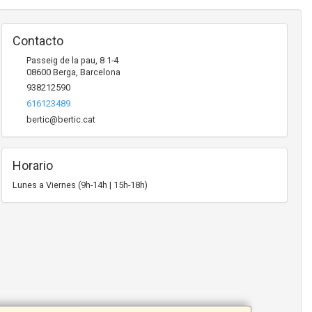
Contacto
Passeig de la pau, 8 1-4
08600
Berga
,
Barcelona
938212590
616123489
bertic@bertic.cat
Horario
Lunes a Viernes (9h-14h | 15h-18h)