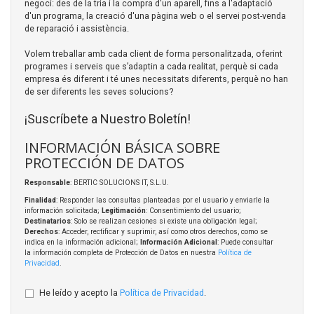
negoci: des de la tria i la compra d'un aparell, fins a l'adaptació
d'un programa, la creació d'una pàgina web o el servei post-venda
de reparació i assistència.
Volem treballar amb cada client de forma personalitzada, oferint
programes i serveis que s’adaptin a cada realitat, perquè si cada
empresa és diferent i té unes necessitats diferents, perquè no han
de ser diferents les seves solucions?
¡Suscríbete a Nuestro Boletín!
INFORMACIÓN BÁSICA SOBRE
PROTECCIÓN DE DATOS
Responsable
: BERTIC SOLUCIONS IT, S.L.U.
Finalidad
: Responder las consultas planteadas por el usuario y enviarle la
información solicitada;
Legitimación
: Consentimiento del usuario;
Destinatarios
: Solo se realizan cesiones si existe una obligación legal;
Derechos
: Acceder, rectificar y suprimir, así como otros derechos, como se
indica en la información adicional;
Información Adicional
: Puede consultar
la información completa de Protección de Datos en nuestra
Política de
Privacidad
.
He leído y acepto la
Política de Privacidad
.